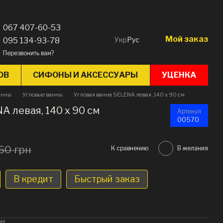
067 407-60-53
Мой заказ
Укр
Рус
095 134-93-78
Перезвонить вам?
ОВ
СИФОНЫ И АКСЕССУАРЫ
УЦЕНКА
анны
Угловые ванны
Угловая ванна SELENA левая, 140 x 90 см
A левая, 140 x 90 см
Артикул
00570
60 грн
К сравнению
В желания
В кредит
Быстрый заказ
рн