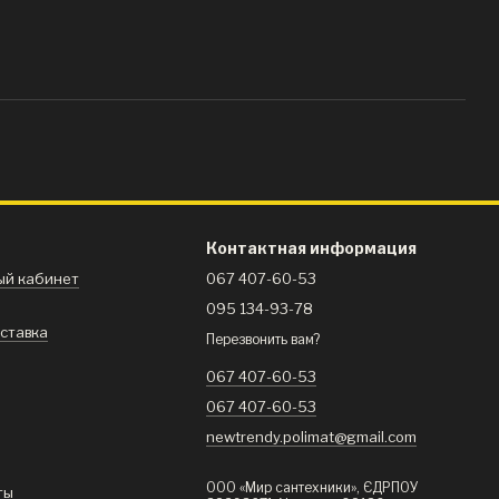
Контактная информация
ный кабинет
067 407-60-53
095 134-93-78
оставка
Перезвонить вам?
067 407-60-53
067 407-60-53
newtrendy.polimat@gmail.com
ООО «Мир сантехники», ЄДРПОУ
ты