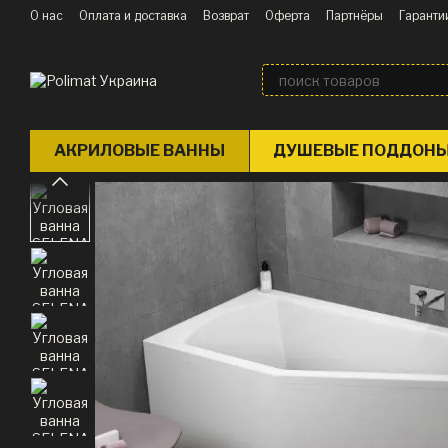
Перейти к основному контенту
О нас
Оплата и доставка
Возврат
Оферта
Партнёры
Гаранти
Блог
АКРИЛОВЫЕ ВАННЫ
ДУШЕВЫЕ ПОДДОН