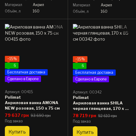
Материал
Акрил
Материал
Акрил
Объём, л
160
Объём, л
160
−15%
−15%
6
6
Бесплатная доставка
Бесплатная доставка
Сделано в Европе
Сделано в Европе
Артикул: 00415
Артикул: 00342
Polimat
Polimat
Акриловая ванна AMONA
Акриловая ванна SHILA
NEW розовая, 150 x 75 см
черная глянцевая, 170 x 85
см
79 637 грн
78 719 грн
93 690 грн
92 610 грн
Под заказ
Под заказ
Купить
Купить