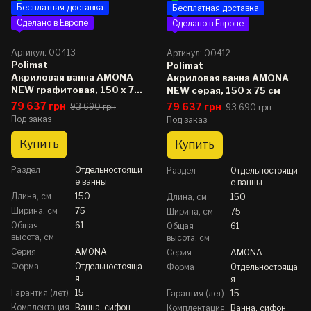
Бесплатная доставка
Бесплатная доставка
Сделано в Европе
Сделано в Европе
Артикул: 00413
Артикул: 00412
Polimat
Polimat
Акриловая ванна AMONA
Акриловая ванна AMONA
NEW графитовая, 150 x 75
NEW серая, 150 x 75 см
см
79 637 грн
79 637 грн
93 690 грн
93 690 грн
Под заказ
Под заказ
Купить
Купить
Раздел
Отдельностоящи
Раздел
Отдельностоящи
е ванны
е ванны
Длина, см
150
Длина, см
150
Ширина, см
75
Ширина, см
75
Общая
61
Общая
61
высота, см
высота, см
Серия
AMONA
Серия
AMONA
Форма
Отдельностояща
Форма
Отдельностояща
я
я
Гарантия (лет)
15
Гарантия (лет)
15
Комплектация
Ванна, сифон
Комплектация
Ванна, сифон