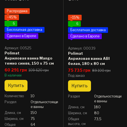
Распродажа
−45%
−15%
6
6
Бесплатная доставка
Бесплатная доставка
Сделано в Европе
Сделано в Европе
Артикул: 00525
Артикул: 00039
Polimat
Polimat
Акриловая ванна Mango
Акриловая ванна ABI
темно синяя, 150 x 75 см
белая, 180 x 80 см
60 291 грн
75 735 грн
109 620 грн
89 100 грн
В наличии
Под заказ
Купить
Купить
Количество
10
Раздел
Отдельностоящи
е ванны
Раздел
Отдельностоящи
е ванны
Длина, см
180
Длина, см
150
Ширина, см
80
Ширина, см
75
Общая
73,5
высота, см
Общая
64