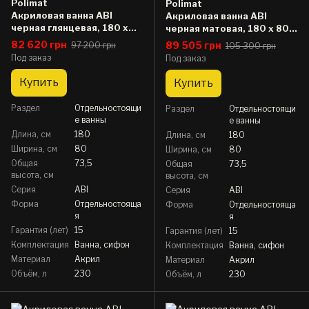
Polimat
Polimat
Акриловая ванна ABI
Акриловая ванна ABI
черная глянцевая, 180 x
черная матовая, 180 x 80
80 см
см
82 620 грн
89 505 грн
97 200 грн
105 300 грн
Под заказ
Под заказ
Купить
Купить
Раздел
Отдельностоящи
Раздел
Отдельностоящи
е ванны
е ванны
Длина, см
180
Длина, см
180
Ширина, см
80
Ширина, см
80
Общая
73,5
Общая
73,5
высота, см
высота, см
Серия
ABI
Серия
ABI
Форма
Отдельностояща
Форма
Отдельностояща
я
я
Гарантия (лет)
15
Гарантия (лет)
15
Комплектация
Ванна, сифон
Комплектация
Ванна, сифон
Материал
Акрил
Материал
Акрил
Объём, л
230
Объём, л
230