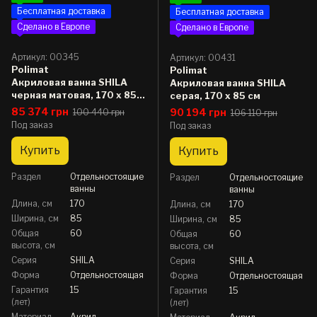
Бесплатная доставка
Бесплатная доставка
Сделано в Европе
Сделано в Европе
Артикул: 00345
Артикул: 00431
Polimat
Polimat
Акриловая ванна SHILA
Акриловая ванна SHILA
черная матовая, 170 x 85
серая, 170 x 85 см
см
85 374 грн
90 194 грн
100 440 грн
106 110 грн
Под заказ
Под заказ
Купить
Купить
Раздел
Отдельностоящие
Раздел
Отдельностоящие
ванны
ванны
Длина, см
170
Длина, см
170
Ширина, см
85
Ширина, см
85
Общая
60
Общая
60
высота, см
высота, см
Серия
SHILA
Серия
SHILA
Форма
Отдельностоящая
Форма
Отдельностоящая
Гарантия
15
Гарантия
15
(лет)
(лет)
Материал
Акрил