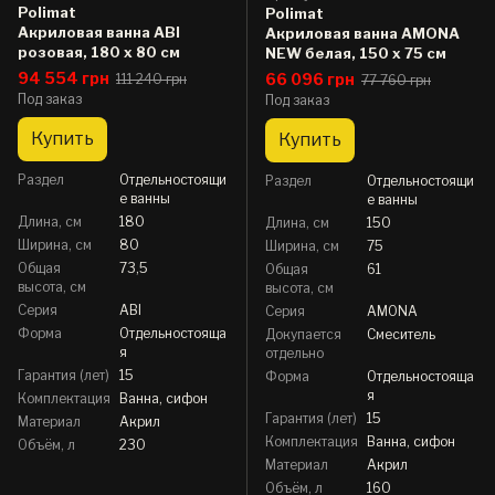
Polimat
Polimat
Акриловая ванна ABI
Акриловая ванна AMONA
розовая, 180 x 80 см
NEW белая, 150 x 75 см
94 554 грн
66 096 грн
111 240 грн
77 760 грн
Под заказ
Под заказ
Купить
Купить
Раздел
Отдельностоящи
Раздел
Отдельностоящи
е ванны
е ванны
Длина, см
180
Длина, см
150
Ширина, см
80
Ширина, см
75
Общая
73,5
Общая
61
высота, см
высота, см
Серия
ABI
Серия
AMONA
Форма
Отдельностояща
Докупается
Смеситель
я
отдельно
Гарантия (лет)
15
Форма
Отдельностояща
я
Комплектация
Ванна, сифон
Гарантия (лет)
15
Материал
Акрил
Комплектация
Ванна, сифон
Объём, л
230
Материал
Акрил
Объём, л
160