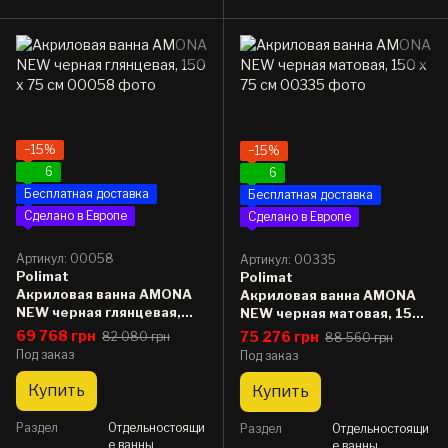
−15%
−15%
6
6
Бесплатная доставка
Бесплатная доставка
Сделано в Европе
Сделано в Европе
Артикул: 00058
Артикул: 00335
Polimat
Polimat
Акриловая ванна AMONA
Акриловая ванна AMONA
NEW черная глянцевая,
NEW черная матовая, 150
150 x 75 см
x 75 см
69 768 грн
75 276 грн
82 080 грн
88 560 грн
Под заказ
Под заказ
Купить
Купить
Раздел
Отдельностоящи
Раздел
Отдельностоящи
е ванны
е ванны