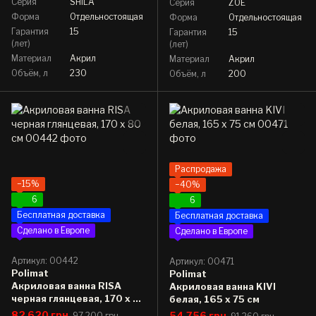
Серия
SHILA
Серия
ZOE
Форма
Отдельностоящая
Форма
Отдельностоящая
Гарантия
15
Гарантия
15
(лет)
(лет)
Материал
Акрил
Материал
Акрил
Объём, л
230
Объём, л
200
Распродажа
−15%
−40%
6
6
Бесплатная доставка
Бесплатная доставка
Сделано в Европе
Сделано в Европе
Артикул: 00442
Артикул: 00471
Polimat
Polimat
Акриловая ванна RISA
Акриловая ванна KIVI
черная глянцевая, 170 x 80
белая, 165 x 75 см
см
82 620 грн
54 756 грн
97 200 грн