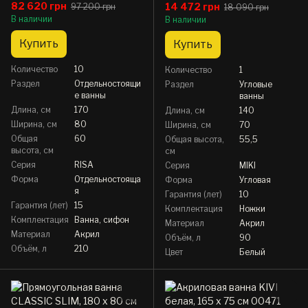
см
82 620 грн
14 472 грн
97 200 грн
18 090 грн
В наличии
В наличии
Купить
Купить
Количество
10
Количество
1
Раздел
Отдельностоящи
Раздел
Угловые
е ванны
ванны
Длина, см
170
Длина, см
140
Ширина, см
80
Ширина, см
70
Общая
60
Общая высота,
55,5
высота, см
см
Серия
RISA
Серия
MIKI
Форма
Отдельностояща
Форма
Угловая
я
Гарантия (лет)
10
Гарантия (лет)
15
Комплектация
Ножки
Комплектация
Ванна, сифон
Материал
Акрил
Материал
Акрил
Объём, л
90
Объём, л
210
Цвет
Белый