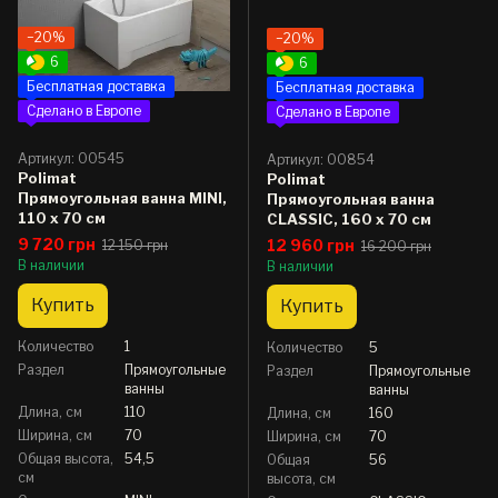
−20%
−20%
6
6
Бесплатная доставка
Бесплатная доставка
Сделано в Европе
Сделано в Европе
Артикул: 00545
Артикул: 00854
Polimat
Polimat
Прямоугольная ванна MINI,
Прямоугольная ванна
110 x 70 см
CLASSIC, 160 x 70 см
9 720 грн
12 960 грн
12 150 грн
16 200 грн
В наличии
В наличии
Купить
Купить
Количество
1
Количество
5
Раздел
Прямоугольные
Раздел
Прямоугольные
ванны
ванны
Длина, см
110
Длина, см
160
Ширина, см
70
Ширина, см
70
Общая высота,
54,5
Общая
56
см
высота, см