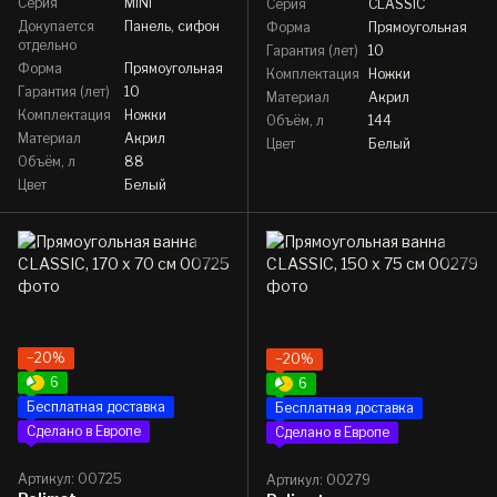
Серия
MINI
Серия
CLASSIC
Докупается
Панель, сифон
Форма
Прямоугольная
отдельно
Гарантия (лет)
10
Форма
Прямоугольная
Комплектация
Ножки
Гарантия (лет)
10
Материал
Акрил
Комплектация
Ножки
Объём, л
144
Материал
Акрил
Цвет
Белый
Объём, л
88
Цвет
Белый
−20%
−20%
6
6
Бесплатная доставка
Бесплатная доставка
Сделано в Европе
Сделано в Европе
Артикул: 00725
Артикул: 00279