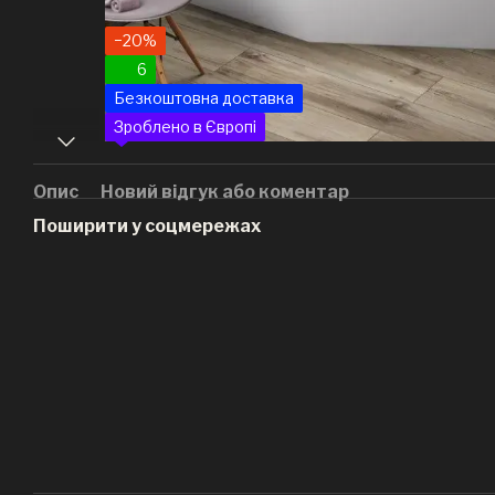
−20%
6
Безкоштовна доставка
Зроблено в Європі
Опис
Новий відгук або коментар
Поширити у соцмережах