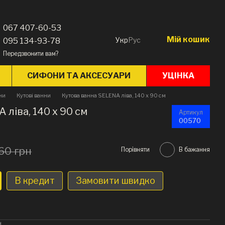
067 407-60-53
Мій кошик
Укр
Рус
095 134-93-78
Передзвонити вам?
СИФОНИ ТА АКСЕСУАРИ
УЦІНКА
ни
Кутові ванни
Кутова ванна SELENA ліва, 140 x 90 см
 ліва, 140 x 90 см
Артикул
00570
60 грн
Порівняти
В бажання
В кредит
Замовити швидко
н