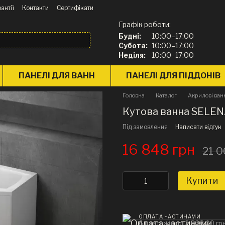
антії
Контакти
Сертифікати
Графік роботи:
Будні:
10:00–17:00
Субота:
10:00–17:00
Неділя:
10:00–17:00
ПАНЕЛІ ДЛЯ ВАНН
ПАНЕЛІ ДЛЯ ПІДДОНІВ
Головна
Каталог
Акрилові ван
Кутова ванна SELENA
Під замовлення
Написати відгук
16 848 грн
21 0
Купити
ОПЛАТА ЧАСТИНАМИ
6 платежів по 2 808.00 гр