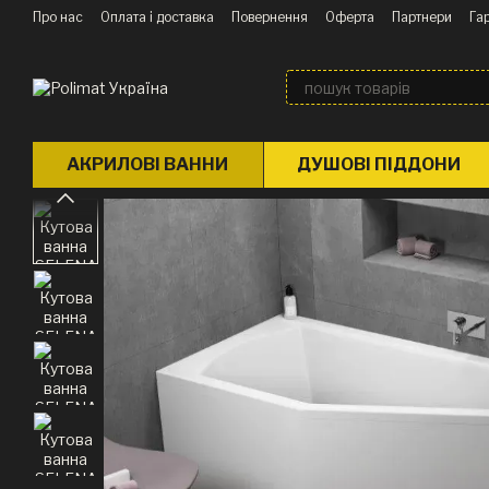
Перейти до основного контенту
Про нас
Оплата і доставка
Повернення
Оферта
Партнери
Гар
Блог
АКРИЛОВІ ВАННИ
ДУШОВІ ПІДДОНИ