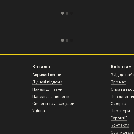
Каталог
Клієнтам
Акрилові ванни
Вхід до каб
Душові піддони
Про нас
Панелі для ванн
Оплата і до
Панелі для піддонів
Поверненн
Сифони та аксесуари
Оферта
Уцінка
Партнери
Гарантії
Контакти
Сертифікат