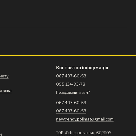
Контактна інформація
інету
067 407-60-53
095 134-93-78
ставка
Передзвонити вам?
я
067 407-60-53
067 407-60-53
newtrendy.polimat@gmail.com
ТОВ «Світ сантехніки», ЄДРПОУ
и