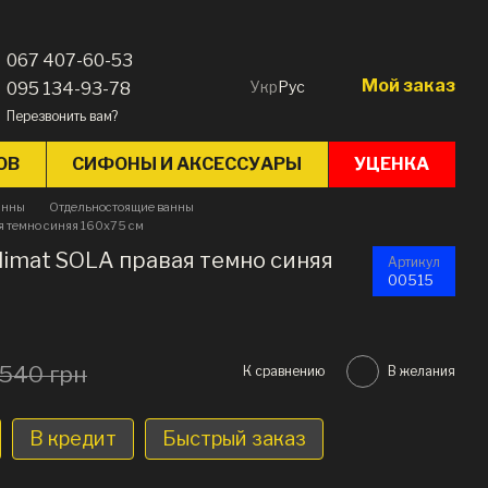
067 407-60-53
Мой заказ
Укр
Рус
095 134-93-78
Перезвонить вам?
ОВ
СИФОНЫ И АКСЕССУАРЫ
УЦЕНКА
анны
Отдельностоящие ванны
я темно синяя 160х75 см
limat SOLA правая темно синяя
Артикул
00515
 540 грн
К сравнению
В желания
В кредит
Быстрый заказ