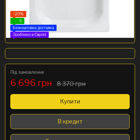
−20%
6
Безкоштовна доставка
Зроблено в Європі
Під замовлення
6 696 грн
8 370 грн
Купити
В кредит