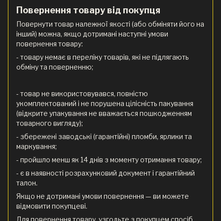
Повернення товару від покупця
Повернути товар належної якості (або обміняти його на
інший) можна, якщо дотримані наступні умови
повернення товару:
- товару немає в переліку товарів, які не підлягають
обміну та поверненню;
- товар не використовувався, повністю
укомплектований і не порушена цілісність пакування
(відкрите упакування не вважається пошкодженням
товарного вигляду);
- збережені заводські (гарантійні) пломби, ярлики та
маркування;
- пройшло менш як 14 днів з моменту отримання товару;
- є в наявності розрахунковий документ і гарантійний
талон.
Якщо не дотримані умови повернення — ви можете
відмовити покупцеві.
Для повернення товару, узгодьте з покупцем спосіб