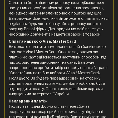
Оплата за безготівковим розрахунком здійснюється
наступним способом: після оформлення замовлення,
менеджер магазину електронною поштою надішле
Вам рахунок-фактуру, який Ви зможете оплатити в касі
відділення будь-якого банку або з розрахункового
рахунку Вашої фірми. Для юридичних осіб пакет усіх
необхідних документів надається разом з товаром.
Оплата карткою Visa, MasterCard
Ви можете оплатити замовлення онлайн банківською
картою * Visa і MasterCard. Оплата за допомогою
платіжних карт здійснюється наступним способом: під
час оформлення замовлення на сайті, Вам буде
запропоновано зробити вибір способу оплати. У графі
"Оплата" вам потрібно вибрати «Visa / MasterCard».
Після цього Ви будете переадресовані на сторінку
системи безпечних платежів, де Вам необхідно буде
підтвердити оплату. Оплата можлива тільки картами,
випущеними на території України.
Накладений платіж
Післяплата - дана форма оплати передбачає
розрахунок за товар при його отриманні у відділенні
транспортної компанії «Делівері». Варто пам'ятати, що