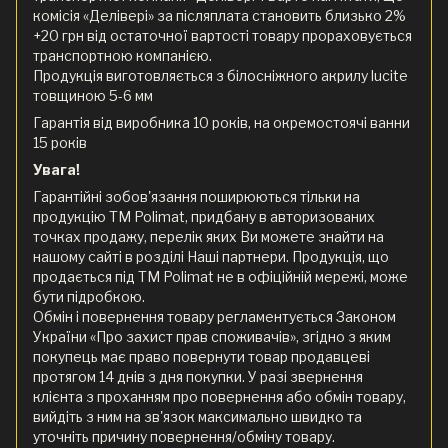
комісія «Делівері» за післяплата становить близько 2%
+20 грн від остаточної вартості товару прораховується
транспортною компанією.
Продукція виготовляється з білосніжного акрилу lucite
товщиною 5-6 мм
Гарантія від виробника 10 років, на окремостоячі ванни
15 років
Увага!
Гарантійні зобов'язання поширюються тільки на
продукцію ТМ Polimat, придбану в авторизованих
точках продажу, перелік яких Ви можете знайти на
нашому сайті в розділі Наші партнери. Продукція, що
продається під ТМ Polimat не в офіційній мережі, може
бути підробкою.
Обмін і повернення товару регламентується Законом
України «Про захист прав споживачів», згідно з яким
покупець має право повернути товар продавцеві
протягом 14 днів з дня покупки. У разі звернення
клієнта з проханням про повернення або обмін товару,
вийдіть з ним на зв'язок максимально швидко та
уточніть причину повернення/обміну товару.