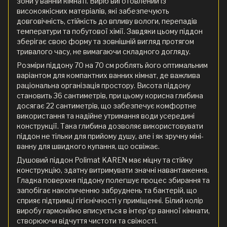
зони у ванній кімнаті. Виріб виготовлений із
високоякісних матеріалів, які забезпечують
довговічність, стійкість до впливу вологи, перепадів
температури та побутової хімії. Завдяки цьому піддон
зберігає свою форму та зовнішній вигляд протягом
тривалого часу, не вимагаючи складного догляду.
Розміри піддону 70 на 70 см роблять його оптимальним
варіантом для компактних ванних кімнат, де важлива
раціональна організація простору. Висота піддону
становить 36 сантиметрів, при цьому корисна глибина
досягає 22 сантиметрів, що забезпечує комфортне
використання та надійне утримання води усередині
конструкції. Така глибина дозволяє використовувати
піддон не тільки для прийому душу, але і як зручну міні-
ванну для швидкого купання, що освіжає.
Душовий піддон Polimat KAREN має міцну та стійку
конструкцію, здатну витримувати значні навантаження.
Гладка поверхня піддону полегшує процес збирання та
запобігає накопиченню забруднень та бактерій, що
сприяє підтримці гігієнічності у приміщенні. Білий колір
виробу гармонійно вписується в інтер'єр ванної кімнати,
створюючи відчуття чистоти та свіжості.