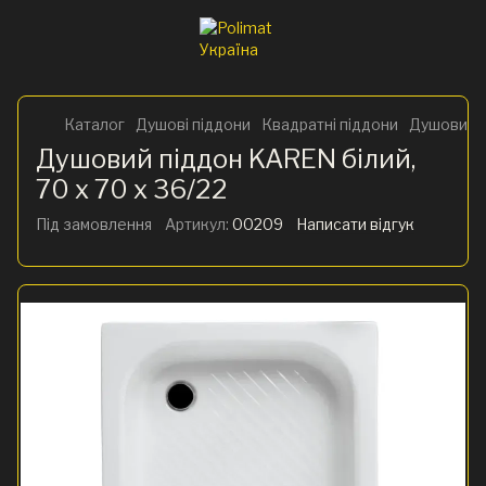
Каталог
Душові піддони
Квадратні піддони
Душовий п
Душовий піддон KAREN білий,
70 x 70 x 36/22
Під замовлення
Артикул:
00209
Написати відгук