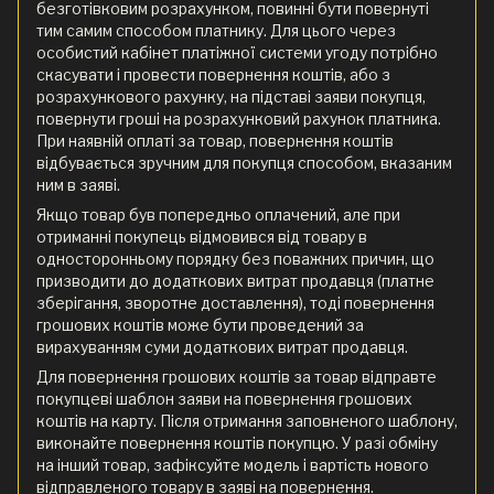
безготівковим розрахунком, повинні бути повернуті
тим самим способом платнику. Для цього через
особистий кабінет платіжної системи угоду потрібно
скасувати і провести повернення коштів, або з
розрахункового рахунку, на підставі заяви покупця,
повернути гроші на розрахунковий рахунок платника.
При наявній оплаті за товар, повернення коштів
відбувається зручним для покупця способом, вказаним
ним в заяві.
Якщо товар був попередньо оплачений, але при
отриманні покупець відмовився від товару в
односторонньому порядку без поважних причин, що
призводити до додаткових витрат продавця (платне
зберігання, зворотне доставлення), тоді повернення
грошових коштів може бути проведений за
вирахуванням суми додаткових витрат продавця.
Для повернення грошових коштів за товар відправте
покупцеві шаблон заяви на повернення грошових
коштів на карту. Після отримання заповненого шаблону,
виконайте повернення коштів покупцю. У разі обміну
на інший товар, зафіксуйте модель і вартість нового
відправленого товару в заяві на повернення.