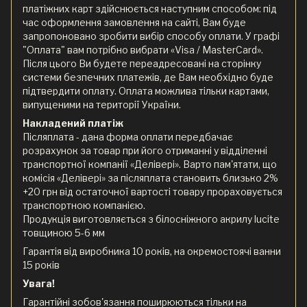
платіжних карт здійснюється наступним способом: під
час оформлення замовлення на сайті, Вам буде
запропоновано зробити вибір способу оплати. У графі
"Оплата" вам потрібно вибрати «Visa / MasterCard».
Після цього Ви будете переадресовані на сторінку
системи безпечних платежів, де Вам необхідно буде
підтвердити оплату. Оплата можлива тільки картами,
випущеними на території України.
Накладений платіж
Післяплата - дана форма оплати передбачає
розрахунок за товар при його отриманні у відділенні
транспортної компанії «Делівері». Варто пам'ятати, що
комісія «Делівері» за післяплата становить близько 2%
+20 грн від остаточної вартості товару прораховується
транспортною компанією.
Продукція виготовляється з білосніжного акрилу lucite
товщиною 5-6 мм
Гарантія від виробника 10 років, на окремостоячі ванни
15 років
Увага!
Гарантійні зобов'язання поширюються тільки на