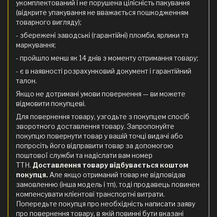
укомплектований і не порушена цілісність пакування
(відкрите упакування не вважається пошкодженням
товарного вигляду);
- збережені заводські (гарантійні) пломби, ярлики та
маркування;
- пройшло менш як 14 днів з моменту отримання товару;
- є в наявності розрахунковий документ і гарантійний
талон.
Якщо не дотримані умови повернення — ви можете
відмовити покупцеві.
Для повернення товару, узгодьте з покупцем спосіб
зворотного доставлення товару. Запропонуйте
покупцю повернути товар у вашій точці видачі або
попросіть його відправити товар за допомогою
поштової служби та надіслати вам номер
ТТН.
Доставлення товару відбувається коштом
покупця.
Але якщо отриманий товар не відповідав
замовленню (інша модель і тп), тоді продавець повинен
компенсувати клієнтові транспортні витрати.
Попередьте покупця про необхідність написати заяву
про повернення товару, в якій повинні бути вказані