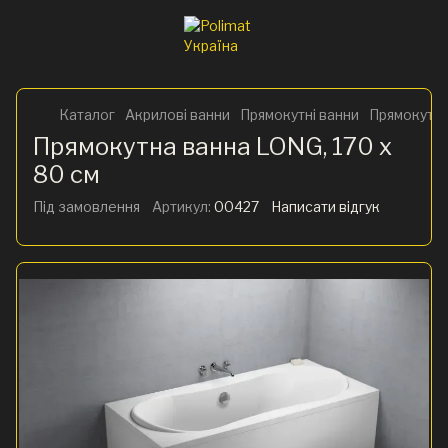
Каталог
Акрилові ванни
Прямокутні ванни
Прямокутна
Прямокутна ванна LONG, 170 x
80 см
Під замовлення
Артикул:
00427
Написати відгук