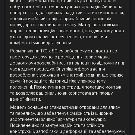
якості, який має міцність, стійкість до впливу вологи,
побутової хімії та температурних перепадів. Акрилова
поверхня гладка, приємна на дотик і легко очищається,
зберігаючи білий колір та привабливий зовнішній
вигляд протягом тривалого часу. Матеріал також має
хороші теплоізоляційні властивості, завдяки чому вода
у ванні довго залишається теплою, створюючи
комфортні умови для купання.
Розміри ванни 170 x 80 см забезпечують достатньо
простору для зручного розміщення користувача,
дозволяючи розслабитись та повноцінно відпочити під
час водних процедур. Внутрішня форма ванни
розроблена з урахуванням анатомії людини, що сприяє
зручній посадці та підтримці тіла у природному
положенні. Прямокутна конструкція полегшує монтаж
та дозволяє раціонально використовувати площу
ванної кімнати.
Модель оснащена стандартними отворами для зливу
та переливу, що забезпечує сумісність із широким
асортиментом зливної арматури та аксесуарів.
Посилене дно гарантує надійність та стійкість
конструкції, запобігаючи деформації та забезпечуючи