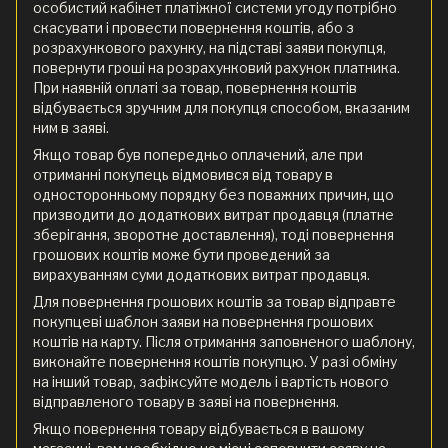
особистий кабінет платіжної системи угоду потрібно
скасувати і провести повернення коштів, або з
розрахункового рахунку, на підставі заяви покупця,
повернути гроші на розрахунковий рахунок платника.
При наявній оплаті за товар, повернення коштів
відбувається зручним для покупця способом, вказаним
ним в заяві.
Якщо товар був попередньо оплачений, але при
отриманні покупець відмовився від товару в
односторонньому порядку без поважних причин, що
призводити до додаткових витрат продавця (платне
зберігання, зворотне доставлення), тоді повернення
грошових коштів може бути проведений за
вирахуванням суми додаткових витрат продавця.
Для повернення грошових коштів за товар відправте
покупцеві шаблон заяви на повернення грошових
коштів на карту. Після отримання заповненого шаблону,
виконайте повернення коштів покупцю. У разі обміну
на інший товар, зафіксуйте модель і вартість нового
відправленого товару в заяві на повернення.
Якщо повернення товару відбувається в вашому