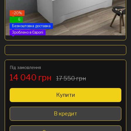
−20%
6
Безкоштовна доставка
Зроблено в Європі
Під замовлення
14 040 грн
17 550 грн
Купити
В кредит