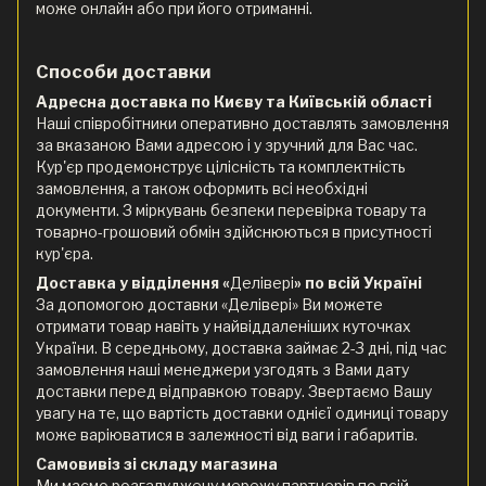
може онлайн або при його отриманні.
Способи доставки
Адресна доставка по Києву та Київській області
Наші співробітники оперативно доставлять замовлення
за вказаною Вами адресою і у зручний для Вас час.
Кур'єр продемонструє цілісність та комплектність
замовлення, а також оформить всі необхідні
документи. З міркувань безпеки перевірка товару та
товарно-грошовий обмін здійснюються в присутності
кур'єра.
Доставка у відділення «
Делівері
» по всій Україні
За допомогою доставки «Делівері» Ви можете
отримати товар навіть у найвіддаленіших куточках
України. В середньому, доставка займає 2-3 дні, під час
замовлення наші менеджери узгодять з Вами дату
доставки перед відправкою товару. Звертаємо Вашу
увагу на те, що вартість доставки однієї одиниці товару
може варіюватися в залежності від ваги і габаритів.
Самовивіз зі складу магазина
Ми маємо розгалуджену мережу партнерів по всій