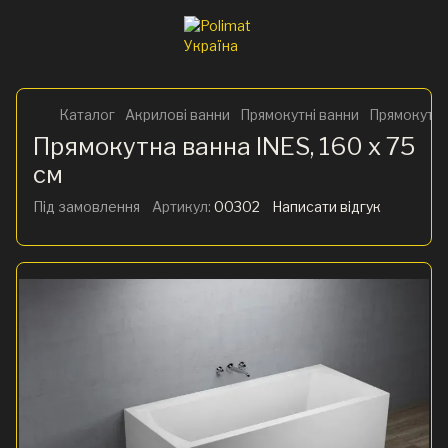
Каталог
Акрилові ванни
Прямокутні ванни
Прямокутна 
Прямокутна ванна INES, 160 x 75
см
Під замовлення
Артикул:
00302
Написати відгук