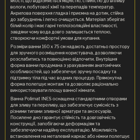
якості, що відрізняється міцністю, стійкістю до впливу
вологи, побутової хімії та перепадів температур.
Акрилова поверхня гладка і приємна на дотик, стійка
до забруднень і легко очищується. Матеріал зберігає
білий колір і має гарні теплоізоляційні властивості,
завдяки чому вода довго залишається теплою,
створюючи комфортні умови для купання.
Розміри ванни 160 x 75 см надають достатньо простору
для зручного розміщення користувача, дозволяючи
розслабитись та повноцінно відпочити. Внутрішня
форма ванни продумана з урахуванням анатомічних
особливостей, що забезпечує зручну посадку та
підтримку тіла під час водних процедур. Прямокутна
форма полегшує монтаж та дозволяє раціонально
використовувати площу ванної кімнати.
Ванна Polimat INES оснащена стандартними отворами
для зливу та переливу, що забезпечує сумісність з
різними типами зливної арматури та аксесуарів.
Посилене дно гарантує стійкість та довговічність
конструкції, запобігаючи деформаціям та
забезпечуючи надійну експлуатацію. Можливість
встановлення на металевий каркас або ніжки полегшує