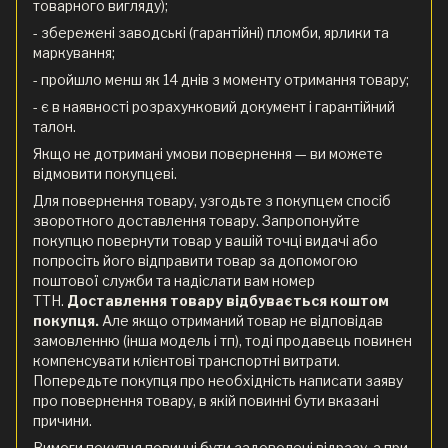
товарного вигляду);
- збережені заводські (гарантійні) пломби, ярлики та
маркування;
- пройшло менш як 14 днів з моменту отримання товару;
- є в наявності розрахунковий документ і гарантійний
талон.
Якщо не дотримані умови повернення — ви можете
відмовити покупцеві.
Для повернення товару, узгодьте з покупцем спосіб
зворотного доставлення товару. Запропонуйте
покупцю повернути товар у вашій точці видачі або
попросіть його відправити товар за допомогою
поштової служби та надіслати вам номер
ТТН.
Доставлення товару відбувається коштом
покупця.
Але якщо отриманий товар не відповідав
замовленню (інша модель і тп), тоді продавець повинен
компенсувати клієнтові транспортні витрати.
Попередьте покупця про необхідність написати заяву
про повернення товару, в якій повинні бути вказані
причини.
Вимоги покупця повинні бути задоволені відразу, а при