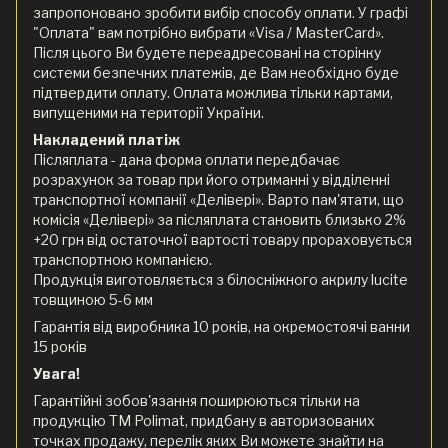
запропоновано зробити вибір способу оплати. У графі
"Оплата" вам потрібно вибрати «Visa / MasterCard».
Після цього Ви будете переадресовані на сторінку
системи безпечних платежів, де Вам необхідно буде
підтвердити оплату. Оплата можлива тільки картами,
випущеними на території України.
Накладений платіж
Післяплата - дана форма оплати передбачає
розрахунок за товар при його отриманні у відділенні
транспортної компанії «Делівері». Варто пам'ятати, що
комісія «Делівері» за післяплата становить близько 2%
+20 грн від остаточної вартості товару прораховується
транспортною компанією.
Продукція виготовляється з білосніжного акрилу lucite
товщиною 5-6 мм
Гарантія від виробника 10 років, на окремостоячі ванни
15 років
Увага!
Гарантійні зобов'язання поширюються тільки на
продукцію ТМ Polimat, придбану в авторизованих
точках продажу, перелік яких Ви можете знайти на