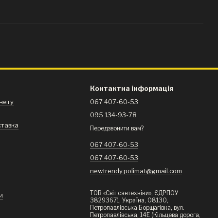
Контактна інформація
інету
067 407-60-53
095 134-93-78
ставка
Передзвонити вам?
я
067 407-60-53
067 407-60-53
newtrendy.polimat@gmail.com
ТОВ «Світ сантехніки», ЄДРПОУ
и
38293671, Україна, 08130,
Петропавлівська Борщагівка, вул.
Петропавлівська, 14Е (Кільцева дорога,