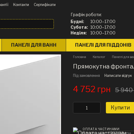
антії
Контакти
Сертифікати
Графік роботи:
Будні:
10:00–17:00
Субота:
10:00–17:00
Неділя:
10:00–17:00
ПАНЕЛІ ДЛЯ ВАНН
ПАНЕЛІ ДЛЯ ПІДДОНІВ
Головна
Каталог
Панелі для в
Прямокутна фронтал
Під замовлення
Написати відгук
4 752 грн
5 940
Купити
ОПЛАТА ЧАСТИНАМИ
6 платежів по 792.00 грн