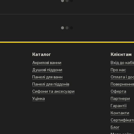
Каталог
Клієнтам
Акрилові ванни
Вхід до каб
Душові піддони
Про нас
Панелі для ванн
Оплата і до
Панелі для піддонів
Поверненн
Сифони та аксесуари
Оферта
Уцінка
Партнери
Гарантії
Контакти
Сертифікат
Блог