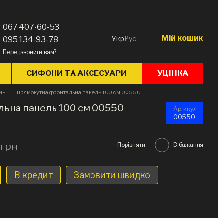
067 407-60-53
Мій кошик
Укр
Рус
095 134-93-78
Передзвонити вам?
СИФОНИ ТА АКСЕСУАРИ
УЦІНКА
анн
Прямокутна фронтальна панель 100 см 00550
ьна панель 100 см 00550
Артикул
00550
 грн
Порівняти
В бажання
В кредит
Замовити швидко