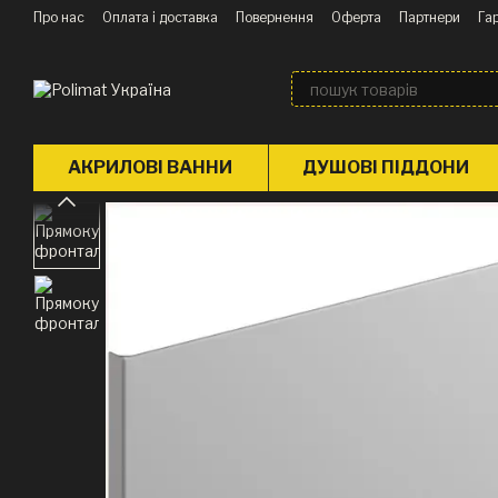
Перейти до основного контенту
Про нас
Оплата і доставка
Повернення
Оферта
Партнери
Гар
Блог
АКРИЛОВІ ВАННИ
ДУШОВІ ПІДДОНИ