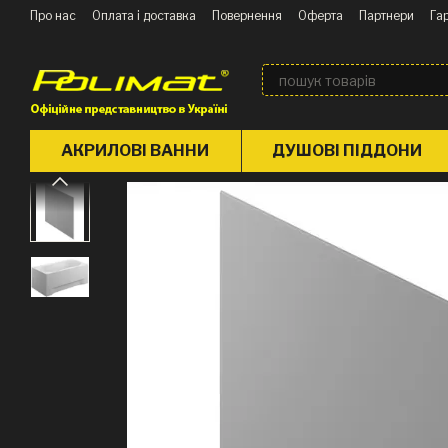
Перейти до основного контенту
Про нас
Оплата і доставка
Повернення
Оферта
Партнери
Гар
Блог
АКРИЛОВІ ВАННИ
ДУШОВІ ПІДДОНИ