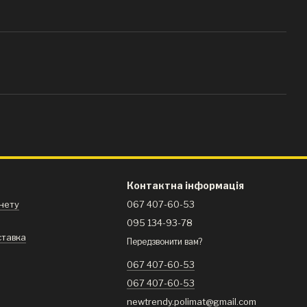
Контактна інформація
інету
067 407-60-53
095 134-93-78
ставка
Передзвонити вам?
я
067 407-60-53
067 407-60-53
newtrendy.polimat@gmail.com