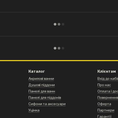
Каталог
Клієнтам
Акрилові ванни
Вхід до каб
Душові піддони
Про нас
Панелі для ванн
Оплата і до
Панелі для піддонів
Поверненн
Сифони та аксесуари
Оферта
Уцінка
Партнери
Гарантії