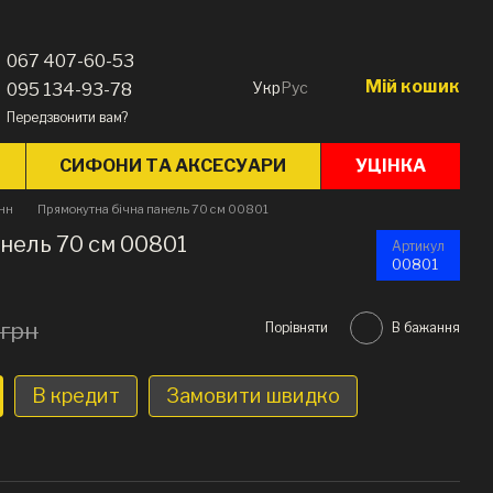
067 407-60-53
Мій кошик
Укр
Рус
095 134-93-78
Передзвонити вам?
СИФОНИ ТА АКСЕСУАРИ
УЦІНКА
анн
Прямокутна бічна панель 70 см 00801
нель 70 см 00801
Артикул
00801
 грн
Порівняти
В бажання
В кредит
Замовити швидко