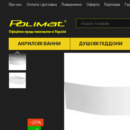
Перейти до основного контенту
Про нас
Оплата і доставка
Повернення
Оферта
Партнери
Гар
Блог
АКРИЛОВІ ВАННИ
ДУШОВІ ПІДДОНИ
−20%
6