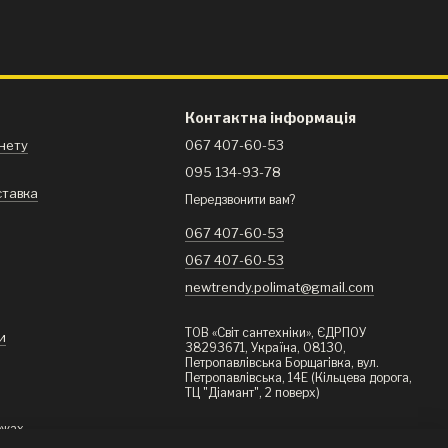
Контактна інформація
інету
067 407-60-53
095 134-93-78
ставка
Передзвонити вам?
я
067 407-60-53
067 407-60-53
newtrendy.polimat@gmail.com
ТОВ «Світ сантехніки», ЄДРПОУ
и
38293671, Україна, 08130,
Петропавлівська Борщагівка, вул.
Петропавлівська, 14Е (Кільцева дорога,
ТЦ "Діамант", 2 поверх)
ежах
Львів, вул. Щирецька, 36, ТВК