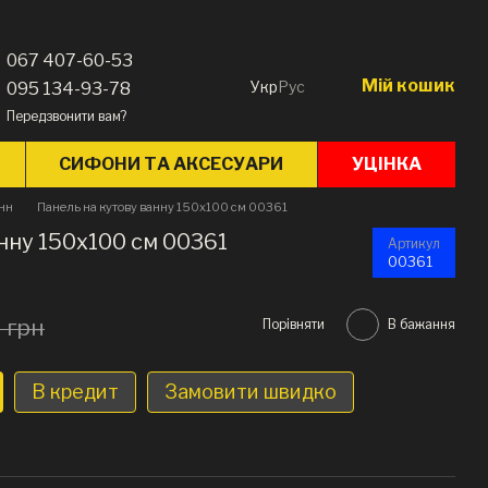
067 407-60-53
Мій кошик
Укр
Рус
095 134-93-78
Передзвонити вам?
СИФОНИ ТА АКСЕСУАРИ
УЦІНКА
анн
Панель на кутову ванну 150x100 см 00361
нну 150x100 см 00361
Артикул
00361
 грн
Порівняти
В бажання
В кредит
Замовити швидко
н