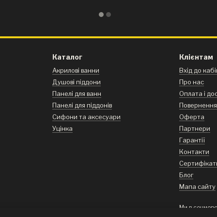
Каталог
Клієнтам
Акрилові ванни
Вхід до каб
Душові піддони
Про нас
Панелі для ванн
Оплата і до
Панелі для піддонів
Поверненн
Сифони та аксесуари
Оферта
Уцінка
Партнери
Гарантії
Контакти
Сертифікат
Блог
Мапа сайту
Ми в соцмер