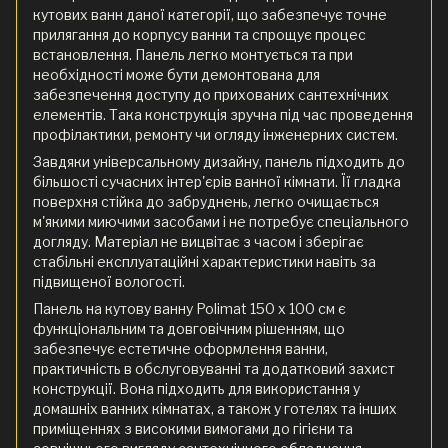
кутових ванн даної категорії, що забезпечує точне
прилягання до корпусу ванни та спрощує процес
встановлення. Панель легко монтується та при
необхідності може бути демонтована для
забезпечення доступу до прихованих сантехнічних
елементів. Така конструкція зручна під час проведення
профілактики, ремонту чи огляду інженерних систем.
Завдяки універсальному дизайну, панель підходить до
більшості сучасних інтер'єрів ванної кімнати. Її гладка
поверхня стійка до забруднень, легко очищається
м'якими миючими засобами і не потребує спеціального
догляду. Матеріал не вицвітає з часом і зберігає
стабільні експлуатаційні характеристики навіть за
підвищеної вологості.
Панель на кутову ванну Polimat 150 х 100 см є
функціональним та довговічним рішенням, що
забезпечує естетичне оформлення ванни,
практичність в обслуговуванні та додатковий захист
конструкції. Вона підходить для використання у
домашніх ванних кімнатах, а також у готелях та інших
приміщеннях з високими вимогами до гігієни та