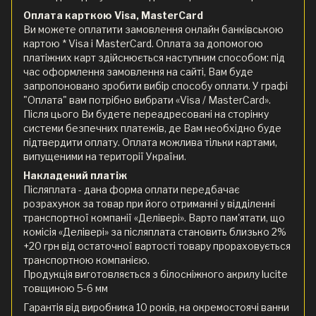
Оплата карткою Visa, MasterCard
Ви можете оплатити замовлення онлайн банківською
картою * Visa і MasterCard. Оплата за допомогою
платіжних карт здійснюється наступним способом: під
час оформлення замовлення на сайті, Вам буде
запропоновано зробити вибір способу оплати. У графі
"Оплата" вам потрібно вибрати «Visa / MasterCard».
Після цього Ви будете переадресовані на сторінку
системи безпечних платежів, де Вам необхідно буде
підтвердити оплату. Оплата можлива тільки картами,
випущеними на території України.
Накладений платіж
Післяплата - дана форма оплати передбачає
розрахунок за товар при його отриманні у відділенні
транспортної компанії «Делівері». Варто пам'ятати, що
комісія «Делівері» за післяплата становить близько 2%
+20 грн від остаточної вартості товару прораховується
транспортною компанією.
Продукція виготовляється з білосніжного акрилу lucite
товщиною 5-6 мм
Гарантія від виробника 10 років, на окремостоячі ванни