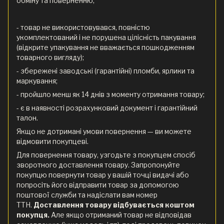
обміну та поверненню;
- товар не використовувався, повністю
укомплектований і не порушена цілісність пакування
(відкрите упакування не вважається пошкодженням
товарного вигляду);
- збережені заводські (гарантійні) пломби, ярлики та
маркування;
- пройшло менш як 14 днів з моменту отримання товару;
- є в наявності розрахунковий документ і гарантійний
талон.
Якщо не дотримані умови повернення — ви можете
відмовити покупцеві.
Для повернення товару, узгодьте з покупцем спосіб
зворотного доставлення товару. Запропонуйте
покупцю повернути товар у вашій точці видачі або
попросіть його відправити товар за допомогою
поштової служби та надіслати вам номер
ТТН.
Доставлення товару відбувається коштом
покупця.
Але якщо отриманий товар не відповідав