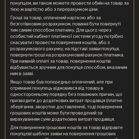
покупцем, ви також можете провести обмін на товар за
тією ж вартістю або з перерахунком ціни.
Гроші за товар, оплачений карткою або за
безготівковим розрахунком, повинні бути повернуті
тим самим способом платнику. Для цього через
особистий кабінет платіжної системи угоду потрібно
скасувати і провести повернення коштів, або з
розрахункового рахунку, на підставі заяви покупця,
повернути гроші на розрахунковий рахунок платника.
При наявній оплаті за товар, повернення коштів
відбувається зручним для покупця способом, вказаним
ним в заяві.
Якщо товар був попередньо оплачений, але при
отриманні покупець відмовився від товару в
односторонньому порядку без поважних причин, що
призводити до додаткових витрат продавця (платне
зберігання, зворотне доставлення), тоді повернення
грошових коштів може бути проведений за
вирахуванням суми додаткових витрат продавця.
Для повернення грошових коштів за товар відправте
покупцеві шаблон заяви на повернення грошових