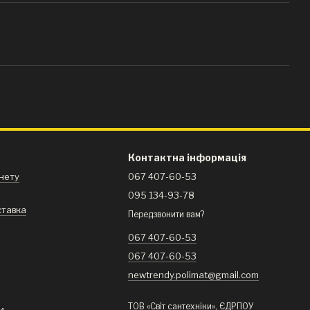
Контактна інформація
інету
067 407-60-53
095 134-93-78
ставка
Передзвонити вам?
я
067 407-60-53
067 407-60-53
newtrendy.polimat@gmail.com
ТОВ «Світ сантехніки», ЄДРПОУ
и