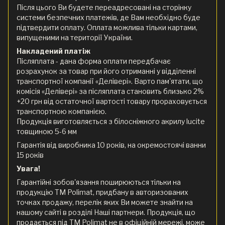
Після цього Ви будете переадресовані на сторінку
системи безпечних платежів, де Вам необхідно буде
підтвердити оплату. Оплата можлива тільки картами,
випущеними на території України.
Накладений платіж
Післяплата - дана форма оплати передбачає
розрахунок за товар при його отриманні у відділенні
транспортної компанії «Делівері». Варто пам'ятати, що
комісія «Делівері» за післяплата становить близько 2%
+20 грн від остаточної вартості товару прораховується
транспортною компанією.
Продукція виготовляється з білосніжного акрилу lucite
товщиною 5-6 мм
Гарантія від виробника 10 років, на окремостоячі ванни
15 років
Увага!
Гарантійні зобов'язання поширюються тільки на
продукцію ТМ Polimat, придбану в авторизованих
точках продажу, перелік яких Ви можете знайти на
нашому сайті в розділі Наші партнери. Продукція, що
продається під ТМ Polimat не в офіційній мережі, може