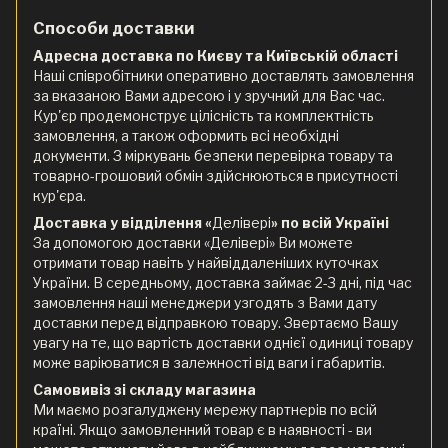
Способи доставки
Адресна доставка по Києву та Київській області
Наші співробітники оперативно доставлять замовлення
за вказаною Вами адресою і у зручний для Вас час.
Кур'єр продемонструє цілісність та комплектність
замовлення, а також оформить всі необхідні
документи. З міркувань безпеки перевірка товару та
товарно-грошовий обмін здійснюються в присутності
кур'єра.
Доставка у відділення «
Делівері
» по всій Україні
За допомогою доставки «Делівері» Ви можете
отримати товар навіть у найвіддаленіших куточках
України. В середньому, доставка займає 2-3 дні, під час
замовлення наші менеджери узгодять з Вами дату
доставки перед відправкою товару. Звертаємо Вашу
увагу на те, що вартість доставки однієї одиниці товару
може варіюватися в залежності від ваги і габаритів.
Самовивіз зі складу магазина
Ми маємо розгалуджену мережу партнерів по всій
країні. Якщо замовленний товар є в наявності - ви