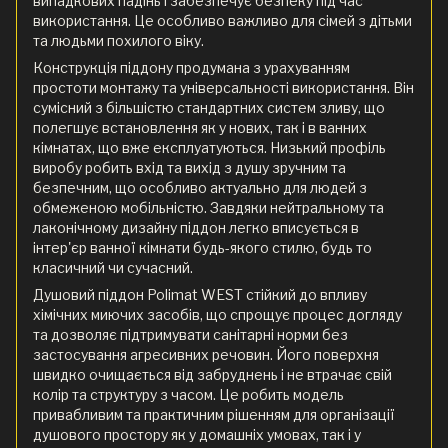
випадкових падінь і забезпечує безпеку під час
використання. Це особливо важливо для сімей з дітьми
та людьми похилого віку.
Конструкція піддону продумана з урахуванням
простоти монтажу та універсальності використання. Він
сумісний з більшістю стандартних систем зливу, що
полегшує встановлення як у нових, так і в ванних
кімнатах, що вже експлуатуються. Низький профіль
виробу робить вхід та вихід з душу зручним та
безпечним, що особливо актуально для людей з
обмеженою мобільністю. Завдяки нейтральному та
лаконічному дизайну піддон легко вписується в
інтер'єр ванної кімнати будь-якого стилю, будь то
класичний чи сучасний.
Душовий піддон Polimat WEST стійкий до впливу
хімічних миючих засобів, що спрощує процес догляду
та дозволяє підтримувати санітарні норми без
застосування агресивних речовин. Його поверхня
швидко очищається від забруднень і не втрачає свій
колір та структуру з часом. Це робить модель
привабливим та практичним рішенням для організації
душового простору як у домашніх умовах, так і у