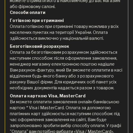
можете отримати його в найближчому до вас магазині
або фірмовому салоні.
Способи оплати
Готівкою при отриманні
Оплата готівкою при отриманні товару можлива у всіх
населених пунктах на території України. Оплата
здійснюється виключно у національній валюті.
Безготівковий розрахунок
Оплата за безготівковим розрахунком здійснюється
наступним способом: після оформлення замовлення,
менеджер магазину електронною поштою надішле
Вам рахунок-фактуру, який Ви зможете оплатити в касі
відділення будь-якого банку або з розрахункового
рахунку Вашої фірми. Для юридичних осіб пакет усіх
необхідних документів надається разом з товаром.
Оплата карткою Visa, MasterCard
Ви можете оплатити замовлення онлайн банківською
картою * Visa і MasterCard. Оплата за допомогою
платіжних карт здійснюється наступним способом: під
час оформлення замовлення на сайті, Вам буде
запропоновано зробити вибір способу оплати. У графі
"Оплата" вам потрібно вибрати «Visa / MasterCard».