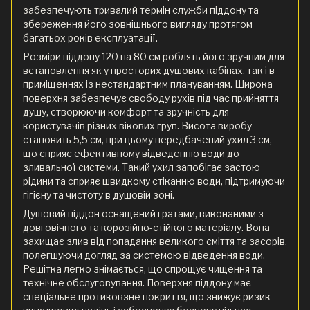
забезпечують тривалий термін служби піддону та
збереження його зовнішнього вигляду протягом
багатьох років експлуатації.
Розміри піддону 120 на 80 см роблять його зручним для
встановлення як у просторих душових кабінах, так і в
приміщеннях із нестандартним плануванням. Широка
поверхня забезпечує свободу рухів під час прийняття
душу, створюючи комфорт та зручність для
користувачів різних вікових груп. Висота виробу
становить 5,5 см, при цьому передбачений ухил 3 см,
що сприяє ефективному відведенню води до
зливальної системи. Такий ухил запобігає застою
рідини та сприяє швидкому стіканню води, підтримуючи
гігієну та чистоту в душовій зоні.
Душовий піддон оснащений гратами, виконаними з
довговічного та корозійно-стійкого матеріалу. Вона
захищає злив від попадання великого сміття та засорів,
полегшуючи догляд за системою відведення води.
Решітка легко знімається, що спрощує чищення та
технічне обслуговування. Поверхня піддону має
спеціальне протиковзне покриття, що знижує ризик