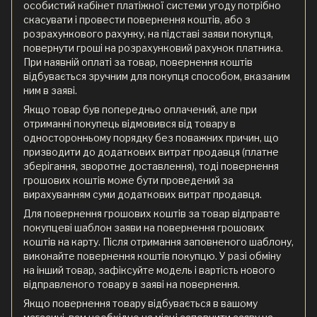
особистий кабінет платіжної системи угоду потрібно
скасувати і провести повернення коштів, або з
розрахункового рахунку, на підставі заяви покупця,
повернути гроші на розрахунковий рахунок платника.
При наявній оплаті за товар, повернення коштів
відбувається зручним для покупця способом, вказаним
ним в заяві.
Якщо товар був попередньо оплачений, але при
отриманні покупець відмовився від товару в
односторонньому порядку без поважних причин, що
призводити до додаткових витрат продавця (платне
зберігання, зворотне доставлення), тоді повернення
грошових коштів може бути проведений за
вирахуванням суми додаткових витрат продавця.
Для повернення грошових коштів за товар відправте
покупцеві шаблон заяви на повернення грошових
коштів на карту. Після отримання заповненого шаблону,
виконайте повернення коштів покупцю. У разі обміну
на інший товар, зафіксуйте модель і вартість нового
відправленого товару в заяві на повернення.
Якщо повернення товару відбувається в вашому