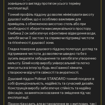
зовнішнього вигляду протягом усього терміну
експлуатації.
Тонкий профіль піддону дозволяє мінімізувати висоту
душової кабіни, що є особливо важливим для
приміщень з обмеженою висотою стель або при
необхідності зберегти максимум вільного простору.
Глибина 2 см забезпечує ефективне відведення води,
запобігаючи її застою та сприяючи підтримці чистоти
та гігієнічності душової зони.
Гладка поверхня душового піддону полегшує догляд та
підтримання чистоти, дозволяючи швидко та без
зусиль видаляти забруднення та запобігати утворенню
нальоту. Білий колір виробу універсальний та легко
вписується в інтер'єр будь-якої ванної кімнати,
створюючи відчуття свіжості та акуратності.
Душовий піддон Polimat STANDARD тонкий поєднує в
собі функціональність, надійність та сучасний дизайн.
Конструкція виробу забезпечує стійкість та надійну
фіксацію, за винятком ковзання та зміщення під час
експлуатації.
Піддон підходить для встановлення як у житлових, так і