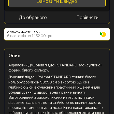
Замовити швидко
До обраного
Порівняти
ОПЛАТА ЧАСТИНАМИ
6 платежів по 1 152.00 грн
Опис
Акриловий Душовий піддон STANDARD заокругленої
форми, білого кольору.
Душовий піддон Polimat STANDARD тонкий білого
кольору розміром 90х90 см з висотою 5,5 см і
глибиною 2 см є сучасним і практичним рішенням для
облаштування душової зони у ванній кімнаті.
Виготовлений з високоякісних матеріалів, піддон
відрізняється міцністю та стійкістю до впливу вологи,
перепадів температур та механічних навантажень, що
забезпечує довговічність та збереження естетичного