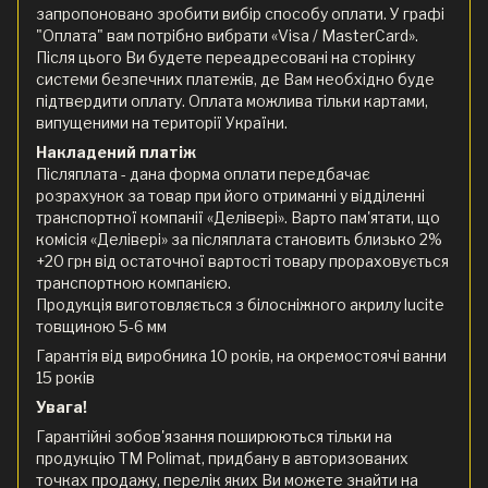
запропоновано зробити вибір способу оплати. У графі
"Оплата" вам потрібно вибрати «Visa / MasterCard».
Після цього Ви будете переадресовані на сторінку
системи безпечних платежів, де Вам необхідно буде
підтвердити оплату. Оплата можлива тільки картами,
випущеними на території України.
Накладений платіж
Післяплата - дана форма оплати передбачає
розрахунок за товар при його отриманні у відділенні
транспортної компанії «Делівері». Варто пам'ятати, що
комісія «Делівері» за післяплата становить близько 2%
+20 грн від остаточної вартості товару прораховується
транспортною компанією.
Продукція виготовляється з білосніжного акрилу lucite
товщиною 5-6 мм
Гарантія від виробника 10 років, на окремостоячі ванни
15 років
Увага!
Гарантійні зобов'язання поширюються тільки на
продукцію ТМ Polimat, придбану в авторизованих
точках продажу, перелік яких Ви можете знайти на