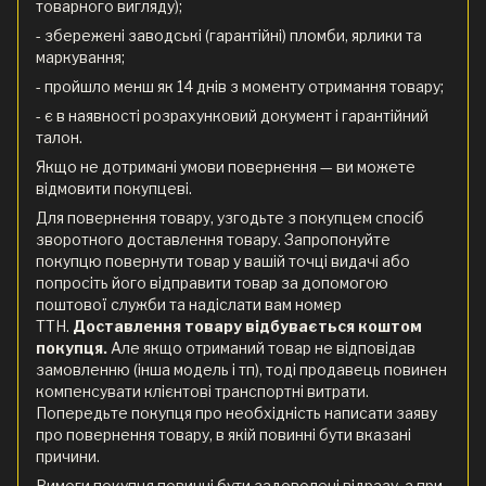
товарного вигляду);
- збережені заводські (гарантійні) пломби, ярлики та
маркування;
- пройшло менш як 14 днів з моменту отримання товару;
- є в наявності розрахунковий документ і гарантійний
талон.
Якщо не дотримані умови повернення — ви можете
відмовити покупцеві.
Для повернення товару, узгодьте з покупцем спосіб
зворотного доставлення товару. Запропонуйте
покупцю повернути товар у вашій точці видачі або
попросіть його відправити товар за допомогою
поштової служби та надіслати вам номер
ТТН.
Доставлення товару відбувається коштом
покупця.
Але якщо отриманий товар не відповідав
замовленню (інша модель і тп), тоді продавець повинен
компенсувати клієнтові транспортні витрати.
Попередьте покупця про необхідність написати заяву
про повернення товару, в якій повинні бути вказані
причини.
Вимоги покупця повинні бути задоволені відразу, а при