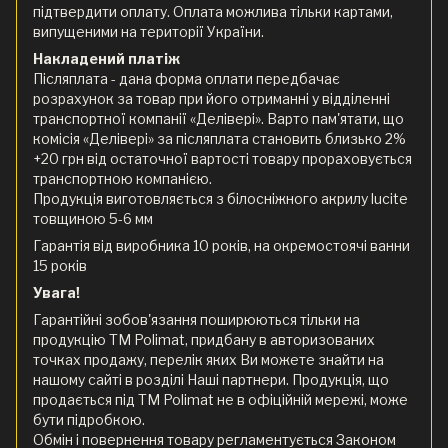
підтвердити оплату. Оплата можлива тільки картами,
випущеними на території України.
Накладений платіж
Післяплата - дана форма оплати передбачає
розрахунок за товар при його отриманні у відділенні
транспортної компанії «Делівері». Варто пам'ятати, що
комісія «Делівері» за післяплата становить близько 2%
+20 грн від остаточної вартості товару прораховується
транспортною компанією.
Продукція виготовляється з білосніжного акрилу lucite
товщиною 5-6 мм
Гарантія від виробника 10 років, на окремостоячі ванни
15 років
Увага!
Гарантійні зобов'язання поширюються тільки на
продукцію ТМ Polimat, придбану в авторизованих
точках продажу, перелік яких Ви можете знайти на
нашому сайті в розділі Наші партнери. Продукція, що
продається під ТМ Polimat не в офіційній мережі, може
бути підробкою.
Обмін і повернення товару регламентується Законом