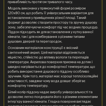
привабливість протягом тривалого часу.
Модель виконана у прямокутній формі розміром
120x80 см, що робить її універсальним варіантом для
встановлення у приміщеннях різної площі. Такий
формат дозволяє створити простору та зручну душову
зону, забезпечуючи комфорт під час водних процедур.
Піддон підходить як для встановлення у кутку ванної
кімнати, так і для комбінування з різними типами
душових дверей та перегородок.
Основним матеріалом конструкції є якісний
сантехнічний акрил. Цей матеріал відрізняється
міцністю, стійкістю до впливу вологи та перепадів
температури. Акрилова поверхня приємна на дотик і
швидко нагрівається до комфортної температури, що
робить використання душового піддону особливо
зручним. Крім того, матеріал має хороші теплоізоляційні
властивості, завдяки чому вода довше зберігає
комфортну температуру.
Білий колір піддону надає виробу універсальності та
дозволяє легко поєднувати його з різними елементами
інтер'єру ванної кімнати. Гладка поверхня виглядає