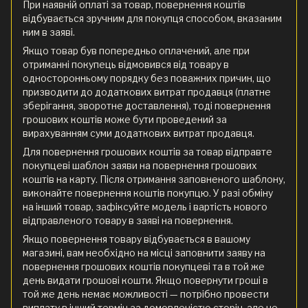
При наявній оплаті за товар, повернення коштів
відбувається зручним для покупця способом, вказаним
ним в заяві.
Якщо товар був попередньо оплачений, але при
отриманні покупець відмовився від товару в
односторонньому порядку без поважних причин, що
призводити до додаткових витрат продавця (платне
зберігання, зворотне доставлення), тоді повернення
грошових коштів може бути проведений за
вирахуванням суми додаткових витрат продавця.
Для повернення грошових коштів за товар відправте
покупцеві шаблон заяви на повернення грошових
коштів на карту. Після отримання заповненого шаблону,
виконайте повернення коштів покупцю. У разі обміну
на інший товар, зафіксуйте модель і вартість нового
відправленого товару в заяві на повернення.
Якщо повернення товару відбувається в вашому
магазині, вам необхідно на місці заповнити заяву на
повернення грошових коштів покупцеві та в той же
день видати грошові кошти. Якщо повернути гроші в
той же день немає можливості — потрібно провести
виплату в інший термін за домовленістю сторін, але не