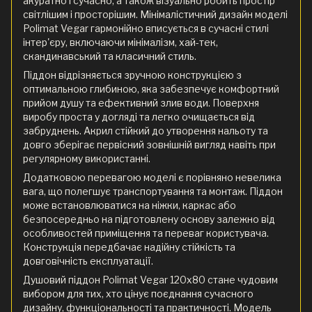
акуратно і сучасно, а також візуально робить простір
світлішим і просторішим. Мінімалістичний дизайн моделі
Polimat Vegar гармонійно вписується в сучасні стилі
інтер'єру, включаючи мінімалізм, хай-тек,
скандинавський та класичний стиль.
Піддон відрізняється зручною конструкцією з
оптимальною глибиною, яка забезпечує комфортний
прийом душу та ефективний злив води. Поверхня
виробу проста у догляді та легко очищається від
забруднень. Акрил стійкий до утворення нальоту та
довго зберігає первісний зовнішній вигляд навіть при
регулярному використанні.
Додатковою перевагою моделі є порівняно невелика
вага, що полегшує транспортування та монтаж. Піддон
може встановлюватися на ніжки, каркас або
безпосередньо на підготовлену основу залежно від
особливостей приміщення та переваг користувача.
Конструкція передбачає надійну стійкість та
довговічність експлуатації.
Душовий піддон Polimat Vegar 120x80 стане чудовим
вибором для тих, хто цінує поєднання сучасного
дизайну, функціональності та практичності. Модель