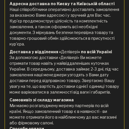
Адресна доставка по Києву та Київській області
Наші співробітники оперативно доставлять замовлення
за вказаною Вами адресою і у зручний для Вас час.
Кур'єр продемонструє цілісність та комплектність
замовлення, а також оформить всі необхідні
документи. З міркувань безпеки перевірка товару та
товарно-грошовий обмін здійснюються в присутності
кур'єра.
Доставка у відділення «
Делівері
» по всій Україні
За допомогою доставки «Делівері» Ви можете
отримати товар навіть у найвіддаленіших куточках
України. В середньому, доставка займає 2-3 дні, під час
замовлення наші менеджери узгодять з Вами дату
доставки перед відправкою товару. Звертаємо Вашу
увагу на те, що вартість доставки однієї одиниці товару
може варіюватися в залежності від ваги і габаритів.
Самовивіз зі складу магазина
Ми маємо розгалуджену мережу партнерів по всій
країні. Якщо замовленний товар є в наявності - ви
можете отримати його в найближчому до вас магазині
або фірмовому салоні.
Способи оплати