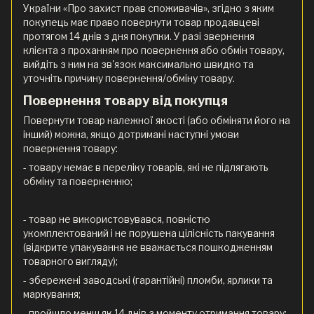
України «Про захист прав споживачів», згідно з яким
покупець має право повернути товар продавцеві
протягом 14 днів з дня покупки. У разі звернення
клієнта з проханням про повернення або обмін товару,
вийдіть з ним на зв'язок максимально швидко та
уточніть причину повернення/обміну товару.
Повернення товару від покупця
Повернути товар належної якості (або обміняти його на
інший) можна, якщо дотримані наступні умови
повернення товару:
- товару немає в переліку товарів, які не підлягають
обміну та поверненню;
- товар не використовувався, повністю
укомплектований і не порушена цілісність пакування
(відкрите упакування не вважається пошкодженням
товарного вигляду);
- збережені заводські (гарантійні) пломби, ярлики та
маркування;
- пройшло менш як 14 днів з моменту отримання товару;