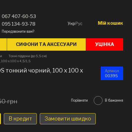
067 407-60-53
Мій кошик
Укр
Рус
095 134-93-78
Передзвонити вам?
СИФОНИ ТА АКСЕСУАРИ
УЦІНКА
ни
Тонкі піддони (до 5,5 см)
100 x 100 х 4,5/1,5
 тонкий чорний, 100 x 100 х
Артикул
00395
50 грн
Порівняти
В бажання
В кредит
Замовити швидко