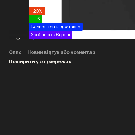
−20%
6
Безкоштовна доставка
Зроблено в Європі
Опис
Новий відгук або коментар
Поширити у соцмережах