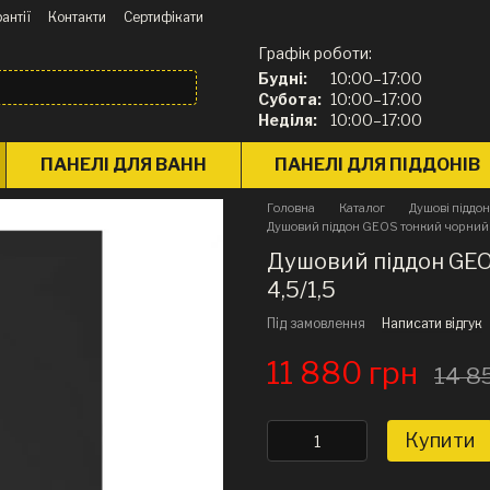
антії
Контакти
Сертифікати
Графік роботи:
Будні:
10:00–17:00
Субота:
10:00–17:00
Неділя:
10:00–17:00
ПАНЕЛІ ДЛЯ ВАНН
ПАНЕЛІ ДЛЯ ПІДДОНІВ
Головна
Каталог
Душові піддо
Душовий піддон GEOS тонкий чорний, 
Душовий піддон GEOS
4,5/1,5
Під замовлення
Написати відгук
11 880 грн
14 8
Купити