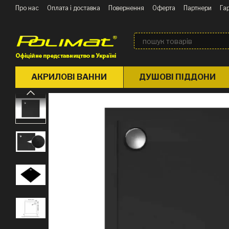
Перейти до основного контенту
Про нас
Оплата і доставка
Повернення
Оферта
Партнери
Гар
Блог
АКРИЛОВІ ВАННИ
ДУШОВІ ПІДДОНИ