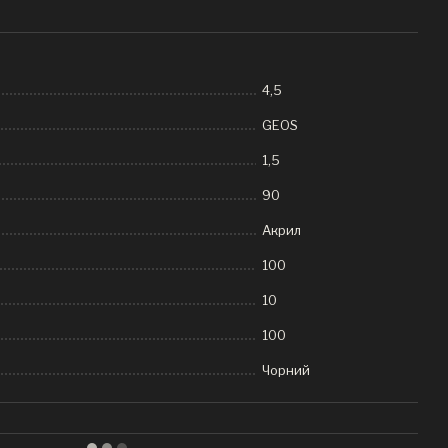
н
4,5
GEOS
1,5
90
Акрил
100
10
100
Чорний