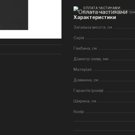
ОПЛАТА ЧАСТИНАМИ
6 платежів по 1 980.00 гр
Характеристики
Загальна висота, см
Серія
Глибина, см
Діаметр зливу, мм
Матеріал
Довжина, см
Гарантія (років)
Ширина, см
Колір