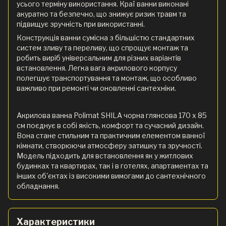
усього терміну використання. Краї ванни виконані
акуратно та безпечно, що знижує ризик травм та
підвищує зручність при використанні.
Конструкція ванни сумісна з більшістю стандартних
систем зливу та переливу, що спрощує монтаж та
робить виріб універсальним для різних варіантів
встановлення. Легка вага акрилового корпусу
полегшує транспортування та монтаж, що особливо
важливо при ремонті чи оновленні сантехніки.
Акрилова ванна Polimat SHILA чорна глянсова 170 x 85
см поєднує в собі якість, комфорт та сучасний дизайн.
Вона стане стильним та практичним елементом ванної
кімнати, створюючи атмосферу затишку та зручності.
Модель підходить для встановлення як у житлових
будинках та квартирах, так і в готелях, апартаментах та
інших об'єктах із високими вимогами до сантехнічного
обладнання.
Характеристики