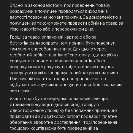
Згідно із законодавством, при поверненні товару
розрахунки з покупцем проводяться виходячи з
вартості товару на момент покупки. За домовленістю з
покупцем, ви також можете провести обмін на товар за
тією ж вартістю або з перерахунком ціни.
Гроші за товар, оплачений карткою або за
безготівковим розрахунком, повинні бути повернуті
тим самим способом платнику. Для цього через
особистий кабінет платіжної системи угоду потрібно
скасувати і провести повернення коштів, або з
розрахункового рахунку, на підставі заяви покупця,
повернути гроші на розрахунковий рахунок платника.
При наявній оплаті за товар, повернення коштів
відбувається зручним для покупця способом, вказаним
ним в заяві.
Якщо товар був попередньо оплачений, але при
отриманні покупець відмовився від товару в
односторонньому порядку без поважних причин, що
призводити до додаткових витрат продавця (платне
зберігання, зворотне доставлення), тоді повернення
грошових коштів може бути проведений за