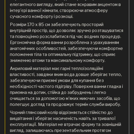
елегантного вигляду, який стане яскравим акцентом в
інтер'єрі ванної кімнати, створюючи атмосферу
сучасного комфорту і розкоші.
Розміри 170 x 85 см забезпечують просторий
внутрішній простір, що дозволяє зручно розташуватися
та повноцінно розслабитися під час водних процедур.
Ергономічна форма ванни розроблена з урахуванням
анатомічних особливостей, забезпечуючи комфортне
положення тіла та оптимальну підтримку, що сприяє
зниженню втоми та максимальному комфорту.
Акриловий матеріал має гарні теплоізоляційні
властивості, завдяки яким вода довше зберігає тепло,
забезпечуючи приємні умови для купання без
необхідності частого підігріву. Поверхня ванни гладка і
приємна на дотик, стійка до забруднень і легко
очищається за допомогою м'яких миючих засобів, що
полегшує догляд та продовжує термін служби виробу.
Чорний глянсовий колір відрізняється стійкістю до
вицвітання і зберігає насиченість навіть за тривалої
експлуатації. Матеріал не втрачає форму та зовнішній
вигляд, залишаючись презентабельним протягом