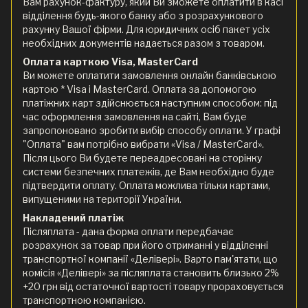
Вам рахунок-фактуру, який Ви зможете оплатити в касі
відділення будь-якого банку або з розрахункового
рахунку Вашої фірми. Для юридичних осіб пакет усіх
необхідних документів надається разом з товаром.
Оплата карткою Visa, MasterCard
Ви можете оплатити замовлення онлайн банківською
картою * Visa і MasterCard. Оплата за допомогою
платіжних карт здійснюється наступним способом: під
час оформлення замовлення на сайті, Вам буде
запропоновано зробити вибір способу оплати. У графі
"Оплата" вам потрібно вибрати «Visa / MasterCard».
Після цього Ви будете переадресовані на сторінку
системи безпечних платежів, де Вам необхідно буде
підтвердити оплату. Оплата можлива тільки картами,
випущеними на території України.
Накладений платіж
Післяплата - дана форма оплати передбачає
розрахунок за товар при його отриманні у відділенні
транспортної компанії «Делівері». Варто пам'ятати, що
комісія «Делівері» за післяплата становить близько 2%
+20 грн від остаточної вартості товару прораховується
транспортною компанією.