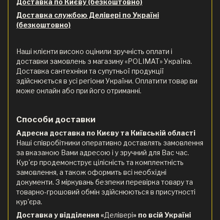
Доставка по Києву (безкоштовно)
Доставка службою Делівері по Україні
(безкоштовно)
Наші клієнти високо оцінили зручність оплати і
доставки замовлень з магазину «POLIMAT» Україна.
Доставка сантехніки та супутньої продукції
здійснюється в усі регіони України. Оплатити товар ви
може онлайн або при його отриманні.
Способи доставки
Адресна доставка по Києву та Київській області
Наші співробітники оперативно доставлять замовлення
за вказаною Вами адресою і у зручний для Вас час.
Кур'єр продемонструє цілісність та комплектність
замовлення, а також оформить всі необхідні
документи. З міркувань безпеки перевірка товару та
товарно-грошовий обмін здійснюються в присутності
кур'єра.
Доставка у відділення «
Делівері
» по всій Україні