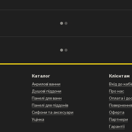
Каталог
Клієнтам
Акрилові ванни
Вхід до каб
Душові піддони
Про нас
Панелі для ванн
Оплата і до
Панелі для піддонів
Поверненн
Сифони та аксесуари
Оферта
Уцінка
Партнери
Гарантії