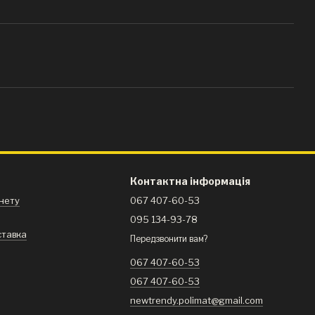
Контактна інформація
інету
067 407-60-53
095 134-93-78
ставка
Передзвонити вам?
я
067 407-60-53
067 407-60-53
newtrendy.polimat@gmail.com