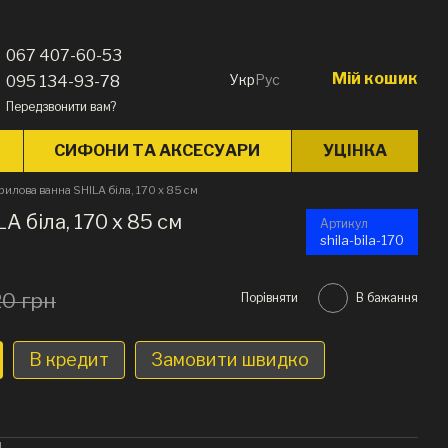
067 407-60-53
Мій кошик
Укр
Рус
095 134-93-78
Передзвонити вам?
СИФОНИ ТА АКСЕСУАРИ
УЦІНКА
рилова ванна SHILA біла, 170 x 85 см
 біла, 170 x 85 см
Артикул
shila-bila-170
20 грн
Порівняти
В бажання
В кредит
Замовити швидко
н