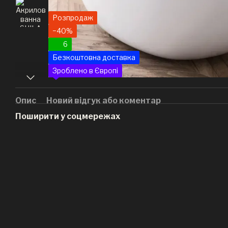
Розпродаж
−40%
6
Безкоштовна доставка
Зроблено в Європі
Опис
Новий відгук або коментар
Поширити у соцмережах