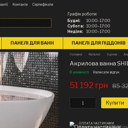
антії
Контакти
Сертифікати
Графік роботи:
Будні:
10:00–17:00
Субота:
10:00–17:00
Неділя:
10:00–17:00
ПАНЕЛІ ДЛЯ ВАНН
ПАНЕЛІ ДЛЯ ПІДДОНІВ
Головна
Каталог
Уцінка
Ак
Акрилова ванна SHILA
В наявності
Написати відгук
51 192 грн
85 3
Купити
ОПЛАТА ЧАСТИНАМИ
6 платежів по 8 532.00 гр