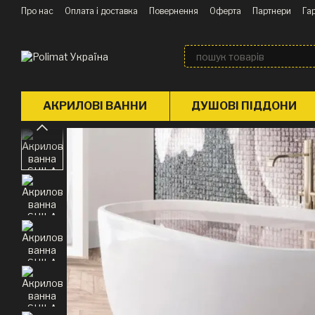
Перейти до основного контенту
Про нас
Оплата і доставка
Повернення
Оферта
Партнери
Гар
Блог
АКРИЛОВІ ВАННИ
ДУШОВІ ПІДДОНИ