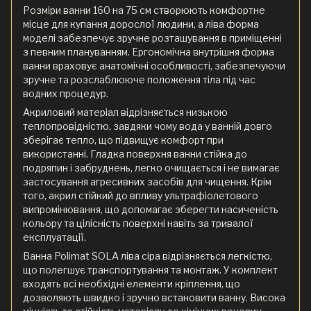
Розміри ванни 160 на 75 см створюють комфортне
місце для купання дорослої людини, а ліва форма
моделі забезпечує зручне розташування в приміщенні
з певним плануванням. Ергономічна внутрішня форма
ванни враховує анатомічні особливості, забезпечуючи
зручне та розслаблююче положення тіла під час
водних процедур.
Акриловий матеріал відрізняється низькою
теплопровідністю, завдяки чому вода у ванній довго
зберігає тепло, що підвищує комфорт при
використанні. Гладка поверхня ванни стійка до
подряпин і забруднень, легко очищається і не вимагає
застосування агресивних засобів для чищення. Крім
того, акрил стійкий до впливу ультрафіолетового
випромінювання, що допомагає зберегти насиченість
кольору та цілісність поверхні навіть за тривалої
експлуатації.
Ванна Polimat SOLA ліва сіра відрізняється легкістю,
що полегшує транспортування та монтаж. У комплект
входять всі необхідні елементи кріплення, що
дозволяють швидко і зручно встановити ванну. Висока