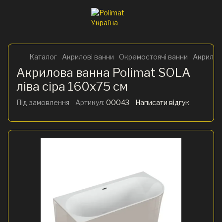
Каталог
Акрилові ванни
Окремостоячі ванни
Акрилова
Акрилова ванна Polimat SOLA
ліва сіра 160х75 см
Під замовлення
Артикул:
00043
Написати відгук