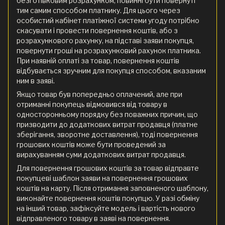
безготівковим розрахунком, повинні бути повернуті
тим самим способом платнику. Для цього через
особистий кабінет платіжної системи угоду потрібно
скасувати і провести повернення коштів, або з
розрахункового рахунку, на підставі заяви покупця,
повернути гроші на розрахунковий рахунок платника.
При наявній оплаті за товар, повернення коштів
відбувається зручним для покупця способом, вказаним
ним в заяві.
Якщо товар був попередньо оплачений, але при
отриманні покупець відмовився від товару в
односторонньому порядку без поважних причин, що
призводити до додаткових витрат продавця (платне
зберігання, зворотне доставлення), тоді повернення
грошових коштів може бути проведений за
вирахуванням суми додаткових витрат продавця.
Для повернення грошових коштів за товар відправте
покупцеві шаблон заяви на повернення грошових
коштів на карту. Після отримання заповненого шаблону,
виконайте повернення коштів покупцю. У разі обміну
на інший товар, зафіксуйте модель і вартість нового
відправленого товару в заяві на повернення.