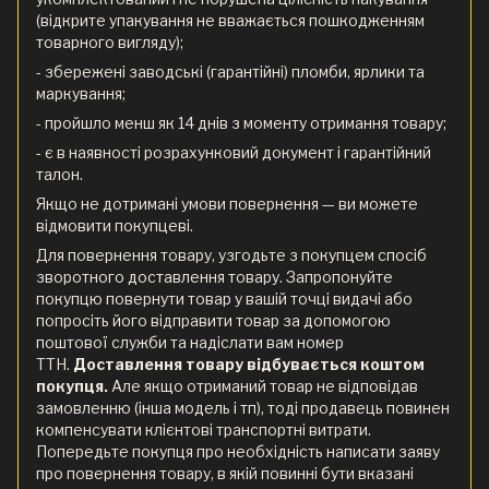
(відкрите упакування не вважається пошкодженням
товарного вигляду);
- збережені заводські (гарантійні) пломби, ярлики та
маркування;
- пройшло менш як 14 днів з моменту отримання товару;
- є в наявності розрахунковий документ і гарантійний
талон.
Якщо не дотримані умови повернення — ви можете
відмовити покупцеві.
Для повернення товару, узгодьте з покупцем спосіб
зворотного доставлення товару. Запропонуйте
покупцю повернути товар у вашій точці видачі або
попросіть його відправити товар за допомогою
поштової служби та надіслати вам номер
ТТН.
Доставлення товару відбувається коштом
покупця.
Але якщо отриманий товар не відповідав
замовленню (інша модель і тп), тоді продавець повинен
компенсувати клієнтові транспортні витрати.
Попередьте покупця про необхідність написати заяву
про повернення товару, в якій повинні бути вказані