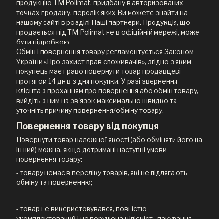
продукцію ТМ Polimat, придбану в авторизованих
точках продажу, перелік яких Ви можете знайти на
нашому сайті в розділі Наші партнери. Продукція, що
продається під ТМ Polimat не в офіційній мережі, може
бути підробкою.
Обмін і повернення товару регламентується Законом
України «Про захист прав споживачів», згідно з яким
покупець має право повернути товар продавцеві
протягом 14 днів з дня покупки. У разі звернення
клієнта з проханням про повернення або обмін товару,
вийдіть з ним на зв'язок максимально швидко та
уточніть причину повернення/обміну товару.
Повернення товару від покупця
Повернути товар належної якості (або обміняти його на
інший) можна, якщо дотримані наступні умови
повернення товару:
- товару немає в переліку товарів, які не підлягають
обміну та поверненню;
- товар не використовувався, повністю
укомплектований і не порушена цілісність пакування