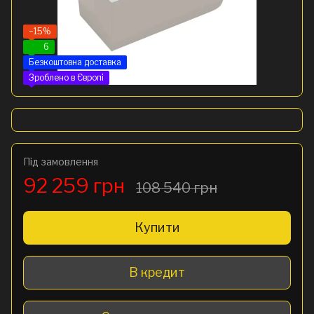
−15%
6
Безкоштовна доставка
Зроблено в Європі
Під замовлення
92 259 грн
108 540 грн
Купити
В кредит