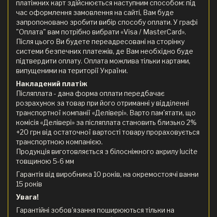
платіжних карт здійснюється наступним способом: під
час оформлення замовлення на сайті, Вам буде
запропоновано зробити вибір способу оплати. У графі
"Оплата" вам потрібно вибрати «Visa / MasterCard».
Після цього Ви будете переадресовані на сторінку
системи безпечних платежів, де Вам необхідно буде
підтвердити оплату. Оплата можлива тільки картами,
випущеними на території України.
Накладений платіж
Післяплата - дана форма оплати передбачає
розрахунок за товар при його отриманні у відділенні
транспортної компанії «Делівері». Варто пам'ятати, що
комісія «Делівері» за післяплата становить близько 2%
+20 грн від остаточної вартості товару прораховується
транспортною компанією.
Продукція виготовляється з білосніжного акрилу lucite
товщиною 5-6 мм
Гарантія від виробника 10 років, на окремостоячі ванни
15 років
Увага!
Гарантійні зобов'язання поширюються тільки на