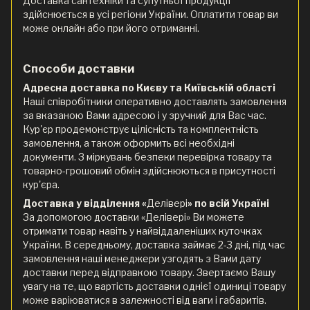
Доставка сантехніки та супутньої продукції
здійснюється в усі регіони України. Оплатити товар ви
може онлайн або при його отриманні.
Способи доставки
Адресна доставка по Києву та Київській області
Наші співробітники оперативно доставлять замовлення
за вказаною Вами адресою і у зручний для Вас час.
Кур'єр продемонструє цілісність та комплектність
замовлення, а також оформить всі необхідні
документи. З міркувань безпеки перевірка товару та
товарно-грошовий обмін здійснюються в присутності
кур'єра.
Доставка у відділення «
Делівері
» по всій Україні
За допомогою доставки «Делівері» Ви можете
отримати товар навіть у найвіддаленіших куточках
України. В середньому, доставка займає 2-3 дні, під час
замовлення наші менеджери узгодять з Вами дату
доставки перед відправкою товару. Звертаємо Вашу
увагу на те, що вартість доставки однієї одиниці товару
може варіюватися в залежності від ваги і габаритів.