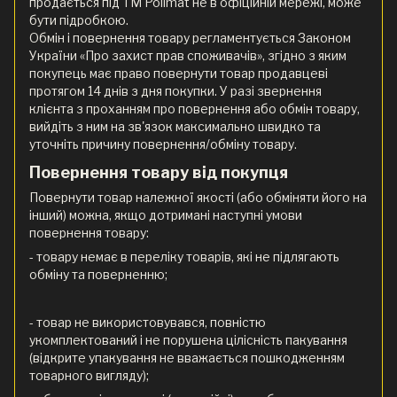
продається під ТМ Polimat не в офіційній мережі, може
бути підробкою.
Обмін і повернення товару регламентується Законом
України «Про захист прав споживачів», згідно з яким
покупець має право повернути товар продавцеві
протягом 14 днів з дня покупки. У разі звернення
клієнта з проханням про повернення або обмін товару,
вийдіть з ним на зв'язок максимально швидко та
уточніть причину повернення/обміну товару.
Повернення товару від покупця
Повернути товар належної якості (або обміняти його на
інший) можна, якщо дотримані наступні умови
повернення товару:
- товару немає в переліку товарів, які не підлягають
обміну та поверненню;
- товар не використовувався, повністю
укомплектований і не порушена цілісність пакування
(відкрите упакування не вважається пошкодженням
товарного вигляду);