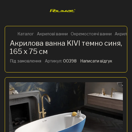
Каталог
Акрилові ванни
Окремостоячі ванни
Акрилова
Акрилова ванна KIVI темно синя,
165 x 75 см
Під замовлення
Артикул:
00398
Написати відгук