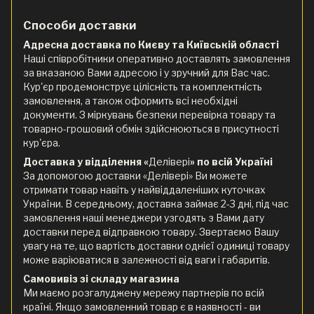
Способи доставки
Адресна доставка по Києву та Київській області
Наші співробітники оперативно доставлять замовлення
за вказаною Вами адресою і у зручний для Вас час.
Кур'єр продемонструє цілісність та комплектність
замовлення, а також оформить всі необхідні
документи. З міркувань безпеки перевірка товару та
товарно-грошовий обмін здійснюються в присутності
кур'єра.
Доставка у відділення «
Делівері
» по всій Україні
За допомогою доставки «Делівері» Ви можете
отримати товар навіть у найвіддаленіших куточках
України. В середньому, доставка займає 2-3 дні, під час
замовлення наші менеджери узгодять з Вами дату
доставки перед відправкою товару. Звертаємо Вашу
увагу на те, що вартість доставки однієї одиниці товару
може варіюватися в залежності від ваги і габаритів.
Самовивіз зі складу магазина
Ми маємо розгалуджену мережу партнерів по всій
країні. Якщо замовленний товар є в наявності - ви