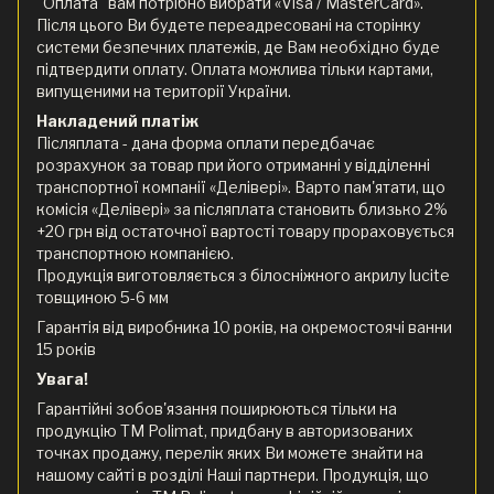
"Оплата" вам потрібно вибрати «Visa / MasterCard».
Після цього Ви будете переадресовані на сторінку
системи безпечних платежів, де Вам необхідно буде
підтвердити оплату. Оплата можлива тільки картами,
випущеними на території України.
Накладений платіж
Післяплата - дана форма оплати передбачає
розрахунок за товар при його отриманні у відділенні
транспортної компанії «Делівері». Варто пам'ятати, що
комісія «Делівері» за післяплата становить близько 2%
+20 грн від остаточної вартості товару прораховується
транспортною компанією.
Продукція виготовляється з білосніжного акрилу lucite
товщиною 5-6 мм
Гарантія від виробника 10 років, на окремостоячі ванни
15 років
Увага!
Гарантійні зобов'язання поширюються тільки на
продукцію ТМ Polimat, придбану в авторизованих
точках продажу, перелік яких Ви можете знайти на
нашому сайті в розділі Наші партнери. Продукція, що