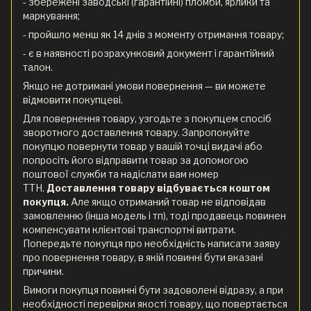
- збережені заводські (гарантійні) пломби, ярлики та
маркування;
- пройшло менш як 14 днів з моменту отримання товару;
- є в наявності розрахунковий документ і гарантійний
талон.
Якщо не дотримані умови повернення — ви можете
відмовити покупцеві.
Для повернення товару, узгодьте з покупцем спосіб
зворотного доставлення товару. Запропонуйте
покупцю повернути товар у вашій точці видачі або
попросіть його відправити товар за допомогою
поштової служби та надіслати вам номер
ТТН.
Доставлення товару відбувається коштом
покупця.
Але якщо отриманий товар не відповідав
замовленню (інша модель і тп), тоді продавець повинен
компенсувати клієнтові транспортні витрати.
Попередьте покупця про необхідність написати заяву
про повернення товару, в якій повинні бути вказані
причини.
Вимоги покупця повинні бути задоволені відразу, а при
необхідності перевірки якості товару, що повертається