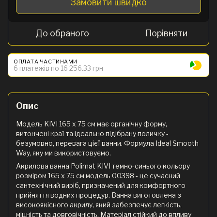
Замовити швидко
До обраного
Порівняти
ОПЛАТА ЧАСТИНАМИ
6 платежів по 16 256.33 грн
Опис
Модель KIVI 165 x 75 см має органічну форму,
витончені краї та ідеально підібрану поличку -
безумовно, перевага цієї ванни. Формула Ideal Smooth
Way, яку ми використовуємо.
Акрилова ванна Polimat KIVI темно-синього кольору
розміром 165 x 75 см модель 00398 - це сучасний
сантехнічний виріб, призначений для комфортного
прийняття водних процедур. Ванна виготовлена з
високоякісного акрилу, який забезпечує легкість,
міцність та довговічність. Матеріал стійкий до впливу