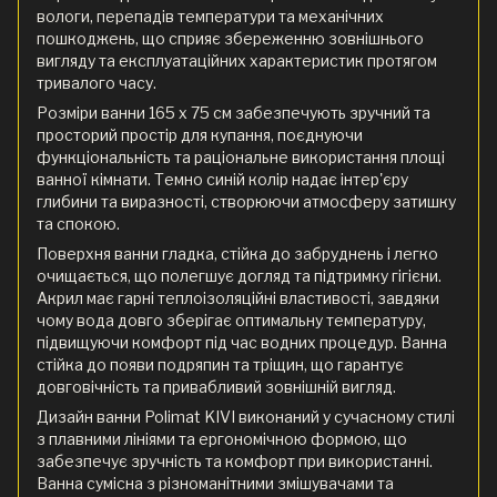
вологи, перепадів температури та механічних
пошкоджень, що сприяє збереженню зовнішнього
вигляду та експлуатаційних характеристик протягом
тривалого часу.
Розміри ванни 165 x 75 см забезпечують зручний та
просторий простір для купання, поєднуючи
функціональність та раціональне використання площі
ванної кімнати. Темно синій колір надає інтер'єру
глибини та виразності, створюючи атмосферу затишку
та спокою.
Поверхня ванни гладка, стійка до забруднень і легко
очищається, що полегшує догляд та підтримку гігієни.
Акрил має гарні теплоізоляційні властивості, завдяки
чому вода довго зберігає оптимальну температуру,
підвищуючи комфорт під час водних процедур. Ванна
стійка до появи подряпин та тріщин, що гарантує
довговічність та привабливий зовнішній вигляд.
Дизайн ванни Polimat KIVI виконаний у сучасному стилі
з плавними лініями та ергономічною формою, що
забезпечує зручність та комфорт при використанні.
Ванна сумісна з різноманітними змішувачами та