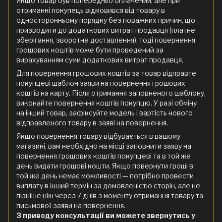
Якщо товар був попередньо оплачений, але при
отриманні покупець відмовився від товару в
односторонньому порядку без поважних причин, що
призводити до додаткових витрат продавця (платне
зберігання, зворотне доставлення), тоді повернення
грошових коштів може бути проведений за
вирахуванням суми додаткових витрат продавця.
Для повернення грошових коштів за товар відправте
покупцеві шаблон заяви на повернення грошових
коштів на карту. Після отримання заповненого шаблону,
виконайте повернення коштів покупцю. У разі обміну
на інший товар, зафіксуйте модель і вартість нового
відправленого товару в заяві на повернення.
Якщо повернення товару відбувається в вашому
магазині, вам необхідно на місці заповнити заяву на
повернення грошових коштів покупцеві та в той же
день видати грошові кошти. Якщо повернути гроші в
той же день немає можливості — потрібно провести
виплату в інший термін за домовленістю сторін, але не
пізніше ніж через 7 днів з моменту отримання товару та
письмової заяви на повернення.
З приводу консультації ви можете звернутись у