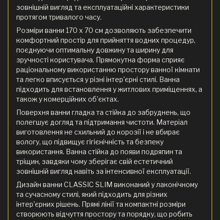
зовнішній вигляд та експлуатаційні характеристики
протягом тривалого часу.
Розміри ванни 170 x 70 см дозволяють забезпечити
комфортний простір для прийняття водних процедур,
поєднуючи оптимальну довжину та ширину для
зручності користувача. Прямокутна форма сприяє
раціональному використанню простору ванної кімнати
та легко вписується у різні інтер'єрні стилі. Ванна
підходить для встановлення у житлових приміщеннях, а
також у комерційних об'єктах.
Поверхня ванни гладка та стійка до забруднень, що
полегшує догляд та підтримання чистоти. Матеріал
виготовлення не схильний до корозії і не вбирає
вологу, що підвищує гігієнічність та безпеку
використання. Ванна стійка до появи подряпин та
тріщин, завдяки чому зберігає свій естетичний
зовнішній вигляд навіть за інтенсивної експлуатації.
Дизайн ванни CLASSIC SLIM виконаний у лаконічному
та сучасному стилі, який підходить для різних
інтер'єрних рішень. Прямі лінії та компактні розміри
створюють відчуття простору та порядку, що робить