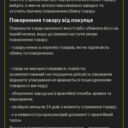
вийдіть з ним на зв'язок максимально швидко та
уточніть причину повернення/обміну товару.
Повернення товару від покупця
Повернути товар належної якості (або обміняти його на
інший) можна, якщо дотримані наступні умови
повернення товару:
- товару немає в переліку товарів, які не підлягають
обміну та поверненню;
- товар не використовувався, повністю
укомплектований і не порушена цілісність пакування
(відкрите упакування не вважається пошкодженням
товарного вигляду);
- збережені заводські (гарантійні) пломби, ярлики та
маркування;
- пройшло менш як 14 днів з моменту отримання товару;
- є в наявності розрахунковий документ і гарантійний
талон.
Якщо не дотримані умови повернення — ви можете