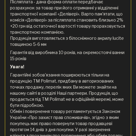
Післяплата - дана форма оплати передбачає
розрахунок за товар при його отриманні у відділенні
транспортної компанії «Делівері». Варто пам'ятати, що
комісія «Делівері» за післяплата становить близько 2%
+20 грн від остаточної вартості товару прораховується
транспортною компанією.
Продукція виготовляється з білосніжного акрилу lucite
товщиною 5-6 мм
Гарантія від виробника 10 років, на окремостоячі ванни
15 років
Увага!
Гарантійні зобов'язання поширюються тільки на
продукцію ТМ Polimat, придбану в авторизованих
точках продажу, перелік яких Ви можете знайти на
нашому сайті в розділі Наші партнери. Продукція, що
продається під ТМ Polimat не в офіційній мережі, може
бути підробкою.
Обмін і повернення товару регламентується Законом
України «Про захист прав споживачів», згідно з яким
покупець має право повернути товар продавцеві
протягом 14 днів з дня покупки. У разі звернення
клієнта з проханням про повернення або обмін товару,