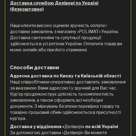
Доставка службою Делівері по Україні
(безкоштовно)
Наші клієнти високо оцінили зручність оплати і
доставки замовлень з магазину «POLIMAT» Україна.
Доставка сантехніки та супутньої продукції
здійснюється в усі регіони України. Оплатити товар ви
може онлайн або при його отриманні.
Способи доставки
Адресна доставка по Києву та Київській області
Наші співробітники оперативно доставлять замовлення
за вказаною Вами адресою і у зручний для Вас час.
Кур'єр продемонструє цілісність та комплектність
замовлення, а також оформить всі необхідні
документи. З міркувань безпеки перевірка товару та
товарно-грошовий обмін здійснюються в присутності
кур'єра.
Доставка у відділення «
Делівері
» по всій Україні
За допомогою доставки «Делівері» Ви можете