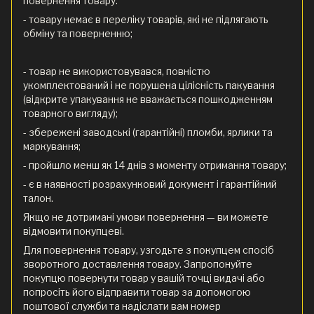
повернення товару:
- товару немає в переліку товарів, які не підлягають
обміну та поверненню;
- товар не використовувався, повністю
укомплектований і не порушена цілісність пакування
(відкрите упакування не вважається пошкодженням
товарного вигляду);
- збережені заводські (гарантійні) пломби, ярлики та
маркування;
- пройшло менш як 14 днів з моменту отримання товару;
- є в наявності розрахунковий документ і гарантійний
талон.
Якщо не дотримані умови повернення — ви можете
відмовити покупцеві.
Для повернення товару, узгодьте з покупцем спосіб
зворотного доставлення товару. Запропонуйте
покупцю повернути товар у вашій точці видачі або
попросіть його відправити товар за допомогою
поштової служби та надіслати вам номер