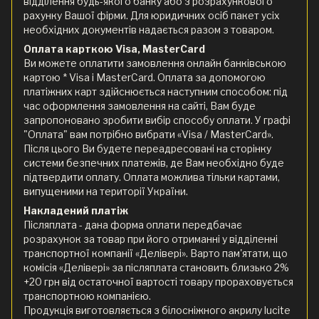
відділення будь-якого банку або з розрахункового
рахунку Вашої фірми. Для юридичних осіб пакет усіх
необхідних документів надається разом з товаром.
Оплата карткою Visa, MasterCard
Ви можете оплатити замовлення онлайн банківською
картою * Visa і MasterCard. Оплата за допомогою
платіжних карт здійснюється наступним способом: під
час оформлення замовлення на сайті, Вам буде
запропоновано зробити вибір способу оплати. У графі
"Оплата" вам потрібно вибрати «Visa / MasterCard».
Після цього Ви будете переадресовані на сторінку
системи безпечних платежів, де Вам необхідно буде
підтвердити оплату. Оплата можлива тільки картами,
випущеними на території України.
Накладений платіж
Післяплата - дана форма оплати передбачає
розрахунок за товар при його отриманні у відділенні
транспортної компанії «Делівері». Варто пам'ятати, що
комісія «Делівері» за післяплата становить близько 2%
+20 грн від остаточної вартості товару прораховується
транспортною компанією.
Продукція виготовляється з білосніжного акрилу lucite