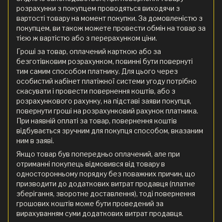
розрахунки з покупцем проводяться виходячи з
вартості товару на момент покупки. За домовленістю з
покупцем, ви також можете провести обмін на товар за
тією ж вартістю або з перерахунком ціни.
Гроші за товар, оплачений карткою або за
безготівковим розрахунком, повинні бути повернуті
тим самим способом платнику. Для цього через
особистий кабінет платіжної системи угоду потрібно
скасувати і провести повернення коштів, або з
розрахункового рахунку, на підставі заяви покупця,
повернути гроші на розрахунковий рахунок платника.
При наявній оплаті за товар, повернення коштів
відбувається зручним для покупця способом, вказаним
ним в заяві.
Якщо товар був попередньо оплачений, але при
отриманні покупець відмовився від товару в
односторонньому порядку без поважних причин, що
призводити до додаткових витрат продавця (платне
зберігання, зворотне доставлення), тоді повернення
грошових коштів може бути проведений за
вирахуванням суми додаткових витрат продавця.