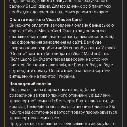
відділення будь-якого банку або з розрахункового
рахунку Вашої фірми. Для юридичних осіб пакет усіх
необхідних документів надається разом з товаром.
Оплата карткою Visa, MasterCard
Ви можете оплатити замовлення онлайн банківською
картою * Visa і MasterCard. Оплата за допомогою
платіжних карт здійснюється наступним способом: під
час оформлення замовлення на сайті, Вам буде
запропоновано зробити вибір способу оплати. У графі
"Оплата" вам потрібно вибрати «Visa / MasterCard».
Після цього Ви будете переадресовані на сторінку
системи безпечних платежів, де Вам необхідно буде
підтвердити оплату. Оплата можлива тільки картами,
випущеними на території України.
Накладений платіж
Післяплата - дана форма оплати передбачає
розрахунок за товар при його отриманні у відділенні
транспортної компанії «Делівері». Варто пам'ятати, що
комісія «Делівері» за післяплата становить близько 2%
+20 грн від остаточної вартості товару прораховується
транспортною компанією.
Продукція виготовляється з білосніжного акрилу lucite