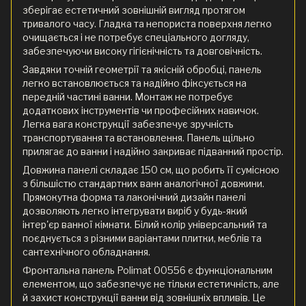
зберігає естетичний зовнішній вигляд протягом
тривалого часу. Гладка та непориста поверхня легко
очищається і не потребує спеціального догляду,
забезпечуючи високу гігієнічність та довговічність.
Завдяки точній геометрії та якісній обробці, панель
легко встановлюється та надійно фіксується на
передній частині ванни. Монтаж не потребує
додаткових інструментів чи професійних навичок.
Легка вага конструкції забезпечує зручність
транспортування та встановлення. Панель щільно
прилягає до ванни і надійно закриває підванний простір.
Довжина панелі складає 150 см, що робить її сумісною
з більшістю стандартних ванн аналогічної довжини.
Прямокутна форма та лаконічний дизайн панелі
дозволяють легко інтегрувати виріб у будь-який
інтер'єр ванної кімнати. Білий колір універсальний та
поєднується з різними варіантами плитки, меблів та
сантехнічного обладнання.
Фронтальна панель Polimat 00556 є функціональним
елементом, що забезпечує не тільки естетичність, але
й захист конструкції ванни від зовнішніх впливів. Це