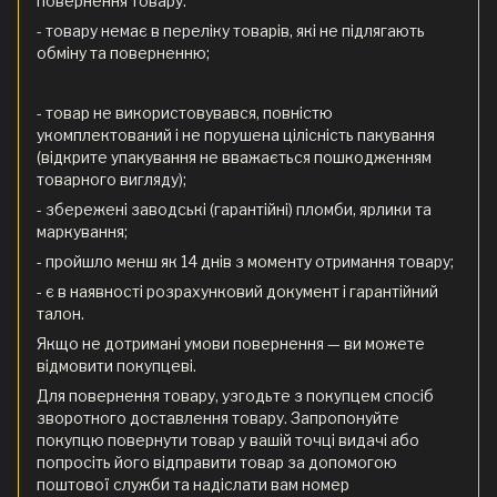
повернення товару:
- товару немає в переліку товарів, які не підлягають
обміну та поверненню;
- товар не використовувався, повністю
укомплектований і не порушена цілісність пакування
(відкрите упакування не вважається пошкодженням
товарного вигляду);
- збережені заводські (гарантійні) пломби, ярлики та
маркування;
- пройшло менш як 14 днів з моменту отримання товару;
- є в наявності розрахунковий документ і гарантійний
талон.
Якщо не дотримані умови повернення — ви можете
відмовити покупцеві.
Для повернення товару, узгодьте з покупцем спосіб
зворотного доставлення товару. Запропонуйте
покупцю повернути товар у вашій точці видачі або
попросіть його відправити товар за допомогою
поштової служби та надіслати вам номер