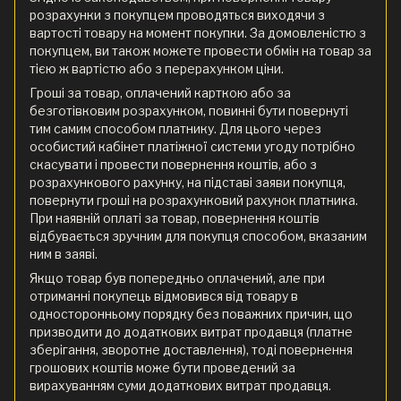
розрахунки з покупцем проводяться виходячи з
вартості товару на момент покупки. За домовленістю з
покупцем, ви також можете провести обмін на товар за
тією ж вартістю або з перерахунком ціни.
Гроші за товар, оплачений карткою або за
безготівковим розрахунком, повинні бути повернуті
тим самим способом платнику. Для цього через
особистий кабінет платіжної системи угоду потрібно
скасувати і провести повернення коштів, або з
розрахункового рахунку, на підставі заяви покупця,
повернути гроші на розрахунковий рахунок платника.
При наявній оплаті за товар, повернення коштів
відбувається зручним для покупця способом, вказаним
ним в заяві.
Якщо товар був попередньо оплачений, але при
отриманні покупець відмовився від товару в
односторонньому порядку без поважних причин, що
призводити до додаткових витрат продавця (платне
зберігання, зворотне доставлення), тоді повернення
грошових коштів може бути проведений за
вирахуванням суми додаткових витрат продавця.