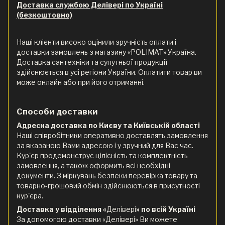
Доставка службою Делівері по Україні
(безкоштовно)
Наші клієнти високо оцінили зручність оплати і
доставки замовлень з магазину «POLIMAT» Україна.
Доставка сантехніки та супутньої продукції
здійснюється в усі регіони України. Оплатити товар ви
може онлайн або при його отриманні.
Способи доставки
Адресна доставка по Києву та Київській області
Наші співробітники оперативно доставлять замовлення
за вказаною Вами адресою і у зручний для Вас час.
Кур'єр продемонструє цілісність та комплектність
замовлення, а також оформить всі необхідні
документи. З міркувань безпеки перевірка товару та
товарно-грошовий обмін здійснюються в присутності
кур'єра.
Доставка у відділення «
Делівері
» по всій Україні
За допомогою доставки «Делівері» Ви можете