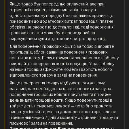
Якщо товар був попередньо оплачений, але при
отриманні покупець відмовився від товару в
односторонньому порядку без поважних причин, що
призводити до додаткових витрат продавця (платне
зберігання, зворотне доставлення), тоді повернення
грошових коштів може бути проведений за
вирахуванням суми додаткових витрат продавця.
Для повернення грошових коштів за товар відправте
покупцеві шаблон заяви на повернення грошових
коштів на карту. Після отримання заповненого шаблону,
виконайте повернення коштів покупцю. У разі обміну
на інший товар, зафіксуйте модель і вартість нового
відправленого товару в заяві на повернення.
Якщо повернення товару відбувається в вашому
магазині, вам необхідно на місці заповнити заяву на
повернення грошових коштів покупцеві та в той же
день видати грошові кошти. Якщо повернути гроші в
той же день немає можливості — потрібно провести
виплату в інший термін за домовленістю сторін, але не
пізніше ніж через 7 днів з моменту отримання товару та
письмової заяви на повернення.
З приводу консультації ви можете звернутись у