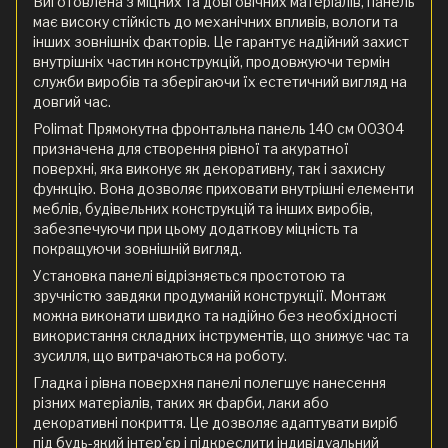
Виготовлена з міцних та довговічних матеріалів, панель
має високу стійкість до механічних впливів, вологи та
інших зовнішніх факторів. Це гарантує надійний захист
внутрішніх частин конструкцій, продовжуючи термін
служби виробів та зберігаючи їх естетичний вигляд на
довгий час.
Polimat Прямокутна фронтальна панель 140 см 00304
призначена для створення рівної та акуратної
поверхні, яка виконує як декоративну, так і захисну
функцію. Вона дозволяє приховати внутрішні елементи
меблів, будівельних конструкцій та інших виробів,
забезпечуючи при цьому додаткову міцність та
покращуючи зовнішній вигляд.
Установка панелі відрізняється простотою та
зручністю завдяки продуманій конструкції. Монтаж
можна виконати швидко та надійно без необхідності
використання складних інструментів, що знижує час та
зусилля, що витрачаються на роботу.
Гладка і рівна поверхня панелі полегшує нанесення
різних матеріалів, таких як фарби, лаки або
декоративні покриття. Це дозволяє адаптувати виріб
під будь-який інтер'єр і підкреслити індивідуальний