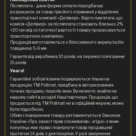
Післяплата - дана форма оплати передбачає
розрахунок за товар при його отриманні у відділенні
транспортної компанії «Делівері». Варто пам'ятати, що
комісія «Делівері» за післяплата становить близько 2%
+20 грн від остаточної вартості товару прораховується
транспортною компанією.
Продукція виготовляється з білосніжного акрилу lucite
товщиною 5-6 мм
Гарантія від виробника 10 років, на окремостоячі ванни
15 років
Увага!
Гарантійні зобов'язання поширюються тільки на
продукцію ТМ Polimat, придбану в авторизованих
точках продажу, перелік яких Ви можете знайти на
нашому сайті в розділі Наші партнери. Продукція, що
продається під ТМ Polimat не в офіційній мережі, може
бути підробкою.
Обмін і повернення товару регламентується Законом
України «Про захист прав споживачів», згідно з яким
покупець має право повернути товар продавцеві
протягом 14 днів з дня покупки. У разі звернення