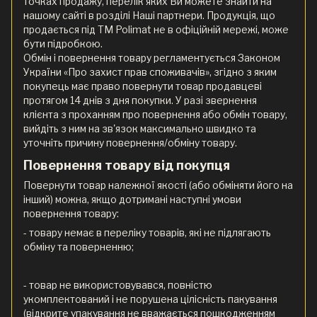
точках продажу, перелік яких Ви можете знайти на
нашому сайті в розділі Наші партнери. Продукція, що
продається під ТМ Polimat не в офіційній мережі, може
бути підробкою.
Обмін і повернення товару регламентується Законом
України «Про захист прав споживачів», згідно з яким
покупець має право повернути товар продавцеві
протягом 14 днів з дня покупки. У разі звернення
клієнта з проханням про повернення або обмін товару,
вийдіть з ним на зв'язок максимально швидко та
уточніть причину повернення/обміну товару.
Повернення товару від покупця
Повернути товар належної якості (або обміняти його на
інший) можна, якщо дотримані наступні умови
повернення товару:
- товару немає в переліку товарів, які не підлягають
обміну та поверненню;
- товар не використовувався, повністю
укомплектований і не порушена цілісність пакування
(відкрите упакування не вважається пошкодженням