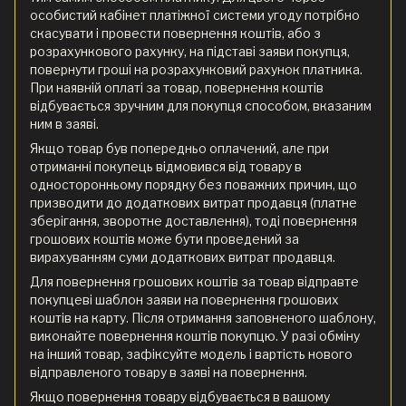
особистий кабінет платіжної системи угоду потрібно
скасувати і провести повернення коштів, або з
розрахункового рахунку, на підставі заяви покупця,
повернути гроші на розрахунковий рахунок платника.
При наявній оплаті за товар, повернення коштів
відбувається зручним для покупця способом, вказаним
ним в заяві.
Якщо товар був попередньо оплачений, але при
отриманні покупець відмовився від товару в
односторонньому порядку без поважних причин, що
призводити до додаткових витрат продавця (платне
зберігання, зворотне доставлення), тоді повернення
грошових коштів може бути проведений за
вирахуванням суми додаткових витрат продавця.
Для повернення грошових коштів за товар відправте
покупцеві шаблон заяви на повернення грошових
коштів на карту. Після отримання заповненого шаблону,
виконайте повернення коштів покупцю. У разі обміну
на інший товар, зафіксуйте модель і вартість нового
відправленого товару в заяві на повернення.
Якщо повернення товару відбувається в вашому