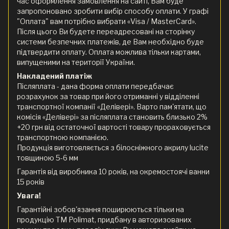
час оформлення замовлення на сайті, Вам буде
запропоновано зробити вибір способу оплати. У графі
"Оплата" вам потрібно вибрати «Visa / MasterCard».
Після цього Ви будете переадресовані на сторінку
системи безпечних платежів, де Вам необхідно буде
підтвердити оплату. Оплата можлива тільки картами,
випущеними на території України.
Накладений платіж
Післяплата - дана форма оплати передбачає
розрахунок за товар при його отриманні у відділенні
транспортної компанії «Делівері». Варто пам'ятати, що
комісія «Делівері» за післяплата становить близько 2%
+20 грн від остаточної вартості товару прораховується
транспортною компанією.
Продукція виготовляється з білосніжного акрилу lucite
товщиною 5-6 мм
Гарантія від виробника 10 років, на окремостоячі ванни
15 років
Увага!
Гарантійні зобов'язання поширюються тільки на
продукцію ТМ Polimat, придбану в авторизованих