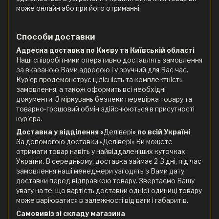
може онлайн або при його отриманні.
Способи доставки
Адресна доставка по Києву та Київській області
Наші співробітники оперативно доставлять замовлення
за вказаною Вами адресою і у зручний для Вас час.
Кур'єр продемонструє цілісність та комплектність
замовлення, а також оформить всі необхідні
документи. З міркувань безпеки перевірка товару та
товарно-грошовий обмін здійснюються в присутності
кур'єра.
Доставка у відділення «
Делівері
» по всій Україні
За допомогою доставки «Делівері» Ви можете
отримати товар навіть у найвіддаленіших куточках
України. В середньому, доставка займає 2-3 дні, під час
замовлення наші менеджери узгодять з Вами дату
доставки перед відправкою товару. Звертаємо Вашу
увагу на те, що вартість доставки однієї одиниці товару
може варіюватися в залежності від ваги і габаритів.
Самовивіз зі складу магазина