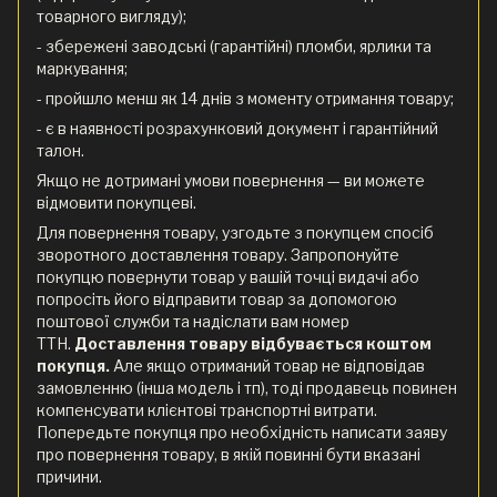
товарного вигляду);
- збережені заводські (гарантійні) пломби, ярлики та
маркування;
- пройшло менш як 14 днів з моменту отримання товару;
- є в наявності розрахунковий документ і гарантійний
талон.
Якщо не дотримані умови повернення — ви можете
відмовити покупцеві.
Для повернення товару, узгодьте з покупцем спосіб
зворотного доставлення товару. Запропонуйте
покупцю повернути товар у вашій точці видачі або
попросіть його відправити товар за допомогою
поштової служби та надіслати вам номер
ТТН.
Доставлення товару відбувається коштом
покупця.
Але якщо отриманий товар не відповідав
замовленню (інша модель і тп), тоді продавець повинен
компенсувати клієнтові транспортні витрати.
Попередьте покупця про необхідність написати заяву
про повернення товару, в якій повинні бути вказані
причини.