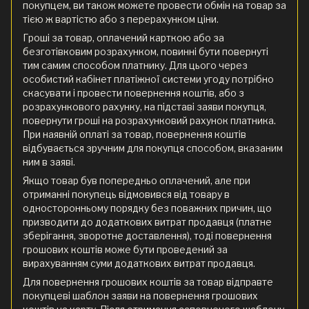
покупцем, ви також можете провести обмін на товар за
тією ж вартістю або з перерахунком ціни.
Гроші за товар, оплачений карткою або за
безготівковим розрахунком, повинні бути повернуті
тим самим способом платнику. Для цього через
особистий кабінет платіжної системи угоду потрібно
скасувати і провести повернення коштів, або з
розрахункового рахунку, на підставі заяви покупця,
повернути гроші на розрахунковий рахунок платника.
При наявній оплаті за товар, повернення коштів
відбувається зручним для покупця способом, вказаним
ним в заяві.
Якщо товар був попередньо оплачений, але при
отриманні покупець відмовився від товару в
односторонньому порядку без поважних причин, що
призводити до додаткових витрат продавця (платне
зберігання, зворотне доставлення), тоді повернення
грошових коштів може бути проведений за
вирахуванням суми додаткових витрат продавця.
Для повернення грошових коштів за товар відправте
покупцеві шаблон заяви на повернення грошових