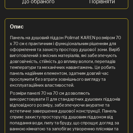
До обраного
Порівняти
Опис
Панель на душовий піддон Polimat KAREN розміром 70
х 70 см є практичним і функціональним рішенням для
оформлення та захисту простору душової зони. Виріб
виготовлений з якісних матеріалів, які забезпечують
довговічність, стійкість до впливу вологи, перепадів
температури та механічних навантажень. Це робить
панель надійним елементом, здатним довгий час
прослужити без втрати зовнішнього вигляду та
експлуатаційних властивостей.
Розміри панелі 70 на 70 см дозволяють
використовувати її для стандартних душових піддонів
відповідного розміру, забезпечуючи акуратне та
естетичне завершення душової конструкції. Панель
сприяє захисту простору під душовим піддоном від
попадання води, пилу та бруду, що спрощує догляд за
ванною кімнатою та запобігає утворенню плісняви та