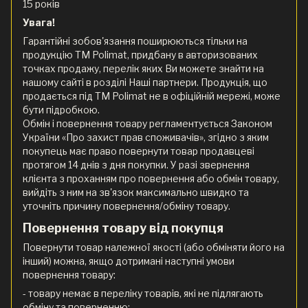
15 років
Увага!
Гарантійні зобов'язання поширюються тільки на
продукцію ТМ Polimat, придбану в авторизованих
точках продажу, перелік яких Ви можете знайти на
нашому сайті в розділі Наші партнери. Продукція, що
продається під ТМ Polimat не в офіційній мережі, може
бути підробкою.
Обмін і повернення товару регламентується Законом
України «Про захист прав споживачів», згідно з яким
покупець має право повернути товар продавцеві
протягом 14 днів з дня покупки. У разі звернення
клієнта з проханням про повернення або обмін товару,
вийдіть з ним на зв'язок максимально швидко та
уточніть причину повернення/обміну товару.
Повернення товару від покупця
Повернути товар належної якості (або обміняти його на
інший) можна, якщо дотримані наступні умови
повернення товару:
- товару немає в переліку товарів, які не підлягають
обміну та поверненню;