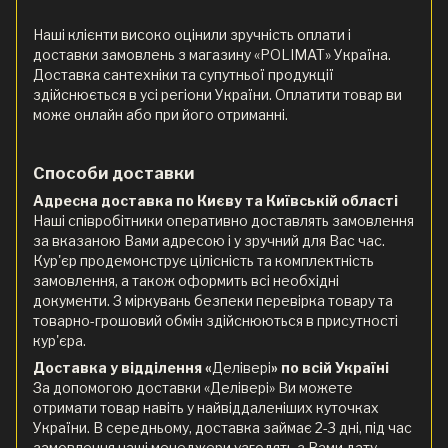
Наші клієнти високо оцінили зручність оплати і
доставки замовлень з магазину «POLIMAT» Україна.
Доставка сантехніки та супутньої продукції
здійснюється в усі регіони України. Оплатити товар ви
може онлайн або при його отриманні.
Способи доставки
Адресна доставка по Києву та Київській області
Наші співробітники оперативно доставлять замовлення
за вказаною Вами адресою і у зручний для Вас час.
Кур'єр продемонструє цілісність та комплектність
замовлення, а також оформить всі необхідні
документи. З міркувань безпеки перевірка товару та
товарно-грошовий обмін здійснюються в присутності
кур'єра.
Доставка у відділення «
Делівері
» по всій Україні
За допомогою доставки «Делівері» Ви можете
отримати товар навіть у найвіддаленіших куточках
України. В середньому, доставка займає 2-3 дні, під час
замовлення наші менеджери узгодять з Вами дату