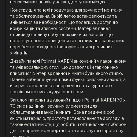
неприємних запахів у важкодоступних місцях.
Конструкція панелі продумана для зручності монтажу
та обслуговування. Виріб легко встановлюється та
знімається за необхідності, що полегшує доступ до
комунікацій та зливної системи. Матеріал панелі
стійкий до впливу побутових миючих засобів, що
полегшує процес очищення та підтримання санітарних
норм без необхідності використання агресивних
хімікатів.
Дизайн панелі Polimat KAREN виконаний у лаконічному
та універсальному стилі, що дозволяє їй гармонійно
вписатися в інтер'єр ванної кімнати будь-якого стилю.
Панель забезпечує не тільки функціональний захист, а
й сприяє створенню завершеного та акуратного
зовнішнього вигляду душової зони.
Загалом панель на душовий піддон Polimat KAREN 70 х
70 см є надійним і зручним елементом для
облаштування ванної кімнати. Вона поєднує в собі
якість матеріалів, простоту встановлення та догляду, а
також естетичність, що робить її оптимальним вибором
для створення комфортного та доглянутого простору
для душу.