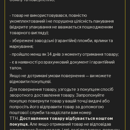
- товар не використовувався, повністю
укомплектований і не порушена цілісність пакування
(відкрите упакування не вважається пошкодженням
товарного вигляду);
- збережені заводські (гарантійні) пломби, ярлики та
маркування;
- пройшло менш як 14 днів з моменту отримання товару;
- є в наявності розрахунковий документ і гарантійний
талон.
Якщо не дотримані умови повернення — ви можете
відмовити покупцеві.
Для повернення товару, узгодьте з покупцем спосіб
зворотного доставлення товару. Запропонуйте
покупцю повернути товар у вашій точці видачі або
попросіть його відправити товар за допомогою
поштової служби та надіслати вам номер
ТТН.
Доставлення товару відбувається коштом
покупця.
Але якщо отриманий товар не відповідав
замовленню (інша модель і тп), тоді продавець повинен