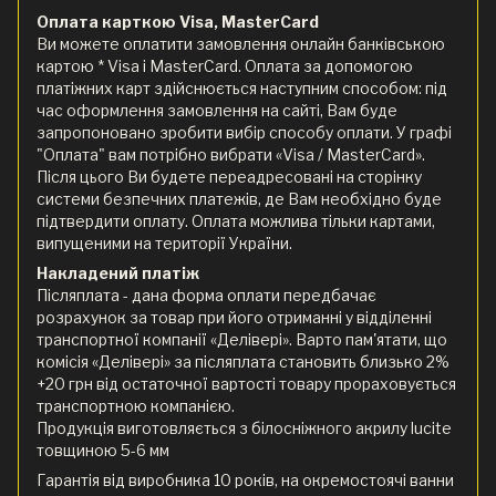
Оплата карткою Visa, MasterCard
Ви можете оплатити замовлення онлайн банківською
картою * Visa і MasterCard. Оплата за допомогою
платіжних карт здійснюється наступним способом: під
час оформлення замовлення на сайті, Вам буде
запропоновано зробити вибір способу оплати. У графі
"Оплата" вам потрібно вибрати «Visa / MasterCard».
Після цього Ви будете переадресовані на сторінку
системи безпечних платежів, де Вам необхідно буде
підтвердити оплату. Оплата можлива тільки картами,
випущеними на території України.
Накладений платіж
Післяплата - дана форма оплати передбачає
розрахунок за товар при його отриманні у відділенні
транспортної компанії «Делівері». Варто пам'ятати, що
комісія «Делівері» за післяплата становить близько 2%
+20 грн від остаточної вартості товару прораховується
транспортною компанією.
Продукція виготовляється з білосніжного акрилу lucite
товщиною 5-6 мм
Гарантія від виробника 10 років, на окремостоячі ванни