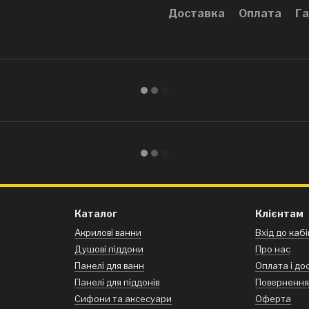
Доставка
Оплата
Га
Каталог
Клієнтам
Акрилові ванни
Вхід до каб
Душові піддони
Про нас
Панелі для ванн
Оплата і до
Панелі для піддонів
Поверненн
Сифони та аксесуари
Оферта