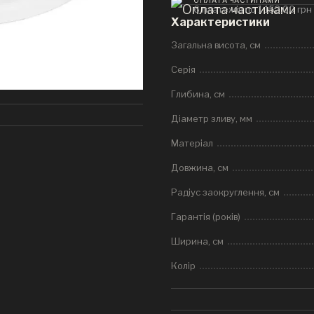
6 платежів по 1 152.00 грн
Характеристики
Загальна висота, см
Серія
Глибина, см
Діаметр зливу, мм
Матеріал
Довжина, см
Радіус заокруглення, см
Гарантія (років)
Ширина, см
Колір