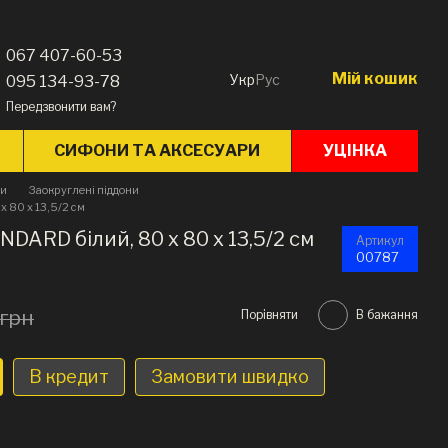
067 407-60-53
Мій кошик
Укр
Рус
095 134-93-78
Передзвонити вам?
СИФОНИ ТА АКСЕСУАРИ
УЦІНКА
ни
Заокруглені піддони
 80 х 13,5/2 см
DARD білий, 80 x 80 х 13,5/2 см
Артикул
00787
 грн
Порівняти
В бажання
В кредит
Замовити швидко