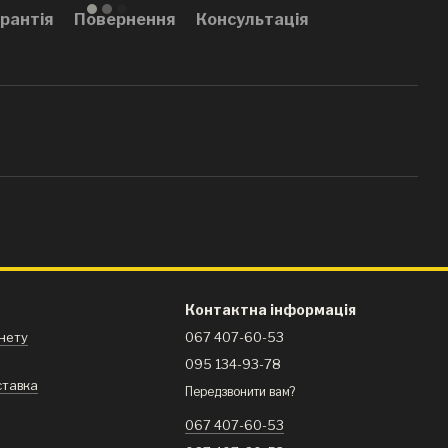
рантія
Повернення
Консультація
Контактна інформація
інету
067 407-60-53
095 134-93-78
ставка
Передзвонити вам?
я
067 407-60-53