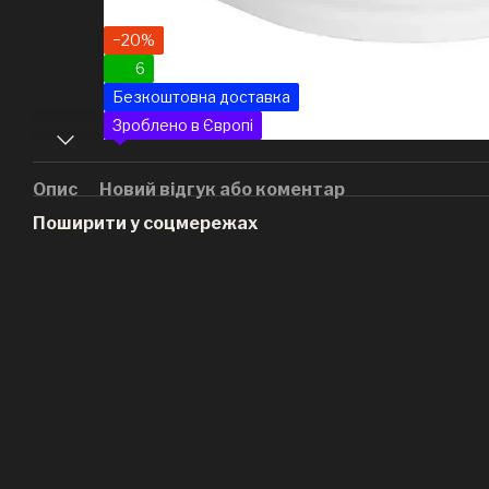
−20%
6
Безкоштовна доставка
Зроблено в Європі
Опис
Новий відгук або коментар
Поширити у соцмережах