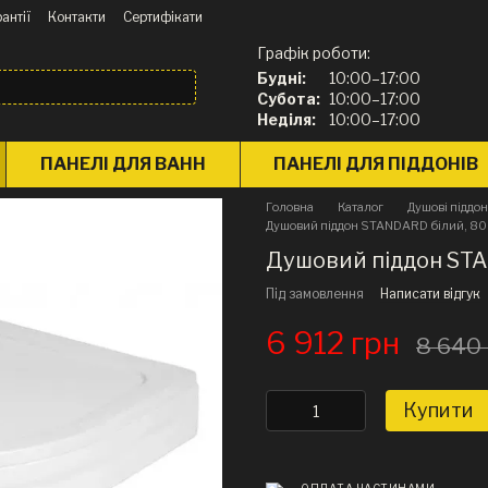
антії
Контакти
Сертифікати
Графік роботи:
Будні:
10:00–17:00
Субота:
10:00–17:00
Неділя:
10:00–17:00
ПАНЕЛІ ДЛЯ ВАНН
ПАНЕЛІ ДЛЯ ПІДДОНІВ
Головна
Каталог
Душові піддо
Душовий піддон STANDARD білий, 80 x
Душовий піддон STAN
Під замовлення
Написати відгук
6 912 грн
8 640
Купити
ОПЛАТА ЧАСТИНАМИ