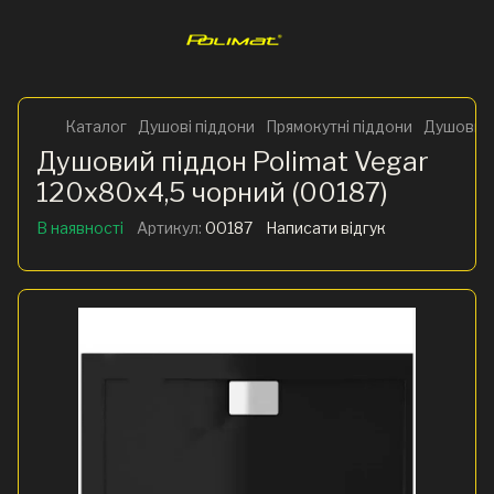
Каталог
Душові піддони
Прямокутні піддони
Душовий 
Душовий піддон Polimat Vegar
120x80x4,5 чорний (00187)
В наявності
Артикул:
00187
Написати відгук