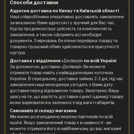
Способи доставки
Адресна доставка по Києву та Київській області
Наші співробітники оперативно доставлять замовлення
за вказаною Вами адресою і у зручний для Вас час.
Кур'єр продемонструє цілісність та комплектність
замовлення, а також оформить всі необхідні
документи. З міркувань безпеки перевірка товару та
товарно-грошовий обмін здійснюються в присутності
кур'єра.
Доставка у відділення «
Делівері
» по всій Україні
За допомогою доставки «Делівері» Ви можете
отримати товар навіть у найвіддаленіших куточках
України. В середньому, доставка займає 2-3 дні, під час
замовлення наші менеджери узгодять з Вами дату
доставки перед відправкою товару. Звертаємо Вашу
увагу на те, що вартість доставки однієї одиниці товару
може варіюватися в залежності від ваги і габаритів.
Самовивіз зі складу магазина
Ми маємо розгалуджену мережу партнерів по всій
країні. Якщо замовленний товар є в наявності - ви
можете отримати його в найближчому до вас магазині