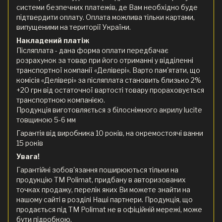
системи безпечних платежів, де Вам необхідно буде
підтвердити оплату. Оплата можлива тільки картами,
випущеними на території України.
Накладений платіж
Післяплата - дана форма оплати передбачає
розрахунок за товар при його отриманні у відділенні
транспортної компанії «Делівері». Варто пам'ятати, що
комісія «Делівері» за післяплата становить близько 2%
+20 грн від остаточної вартості товару прораховується
транспортною компанією.
Продукція виготовляється з білосніжного акрилу lucite
товщиною 5-6 мм
Гарантія від виробника 10 років, на окремостоячі ванни
15 років
Увага!
Гарантійні зобов'язання поширюються тільки на
продукцію ТМ Polimat, придбану в авторизованих
точках продажу, перелік яких Ви можете знайти на
нашому сайті в розділі Наші партнери. Продукція, що
продається під ТМ Polimat не в офіційній мережі, може
бути підробкою.