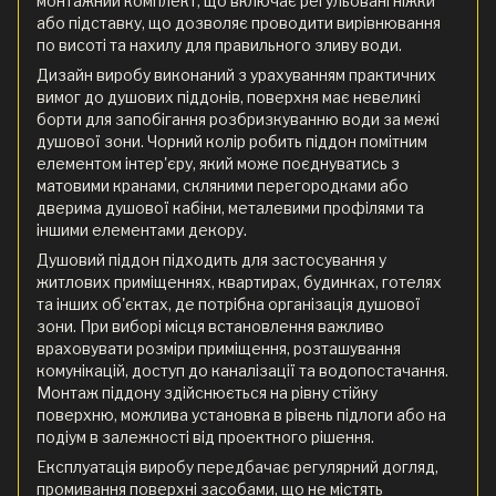
монтажний комплект, що включає регульовані ніжки
або підставку, що дозволяє проводити вирівнювання
по висоті та нахилу для правильного зливу води.
Дизайн виробу виконаний з урахуванням практичних
вимог до душових піддонів, поверхня має невеликі
борти для запобігання розбризкуванню води за межі
душової зони. Чорний колір робить піддон помітним
елементом інтер'єру, який може поєднуватись з
матовими кранами, скляними перегородками або
дверима душової кабіни, металевими профілями та
іншими елементами декору.
Душовий піддон підходить для застосування у
житлових приміщеннях, квартирах, будинках, готелях
та інших об'єктах, де потрібна організація душової
зони. При виборі місця встановлення важливо
враховувати розміри приміщення, розташування
комунікацій, доступ до каналізації та водопостачання.
Монтаж піддону здійснюється на рівну стійку
поверхню, можлива установка в рівень підлоги або на
подіум в залежності від проектного рішення.
Експлуатація виробу передбачає регулярний догляд,
промивання поверхні засобами, що не містять