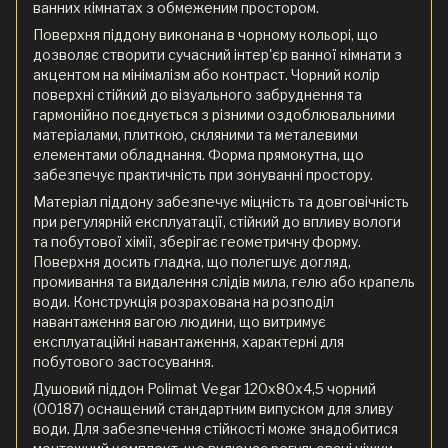
ванних кімнатах з обмеженим простором.
Поверхня піддону виконана в чорному кольорі, що
дозволяє створити сучасний інтер'єр ванної кімнати з
акцентом на мінімалізм або контраст. Чорний колір
поверхні стійкий до візуального забруднення та
гармонійно поєднується з різними оздоблювальними
матеріалами, плиткою, скляними та металевими
елементами обладнання. Форма прямокутна, що
забезпечує практичність при зонуванні простору.
Матеріал піддону забезпечує міцність та довговічність
при регулярній експлуатації, стійкий до впливу вологи
та побутової хімії, зберігає геометричну форму.
Поверхня досить гладка, що полегшує догляд,
промивання та видалення слідів мила, гелю або крапель
води. Конструкція розрахована на розподіл
навантаження вагою людини, що витримує
експлуатаційні навантаження, характерні для
побутового застосування.
Душовий піддон Polimat Vegar 120x80x4,5 чорний
(00187) оснащений стандартним випуском для зливу
води. Для забезпечення стійкості може знадобитися