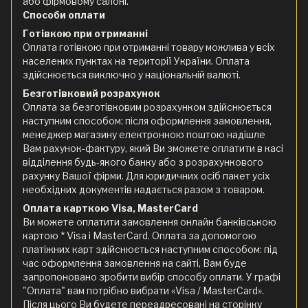
або фірмовому салоні.
Способи оплати
Готівкою при отриманні
Оплата готівкою при отриманні товару можлива у всіх
населених пунктах на території України. Оплата
здійснюється виключно у національній валюті.
Безготівковий розрахунок
Оплата за безготівковим розрахунком здійснюється
наступним способом: після оформлення замовлення,
менеджер магазину електронною поштою надішле
Вам рахунок-фактуру, який Ви зможете оплатити в касі
відділення будь-якого банку або з розрахункового
рахунку Вашої фірми. Для юридичних осіб пакет усіх
необхідних документів надається разом з товаром.
Оплата карткою Visa, MasterCard
Ви можете оплатити замовлення онлайн банківською
картою * Visa і MasterCard. Оплата за допомогою
платіжних карт здійснюється наступним способом: під
час оформлення замовлення на сайті, Вам буде
запропоновано зробити вибір способу оплати. У графі
"Оплата" вам потрібно вибрати «Visa / MasterCard».
Після цього Ви будете переадресовані на сторінку