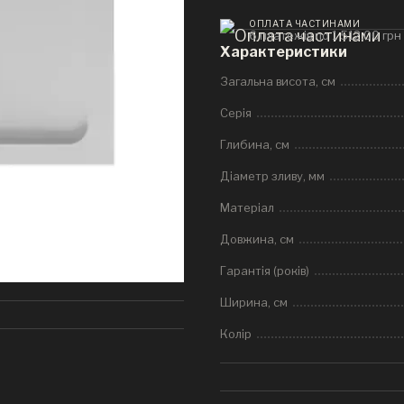
ОПЛАТА ЧАСТИНАМИ
6 платежів по 1 512.00 грн
Характеристики
Загальна висота, см
Серія
Глибина, см
Діаметр зливу, мм
Матеріал
Довжина, см
Гарантія (років)
Ширина, см
Колір