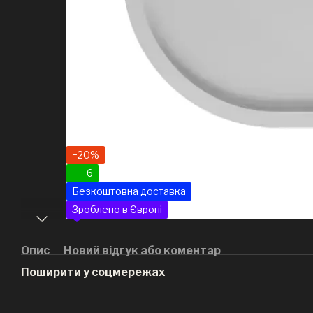
−20%
6
Безкоштовна доставка
Зроблено в Європі
Опис
Новий відгук або коментар
Поширити у соцмережах