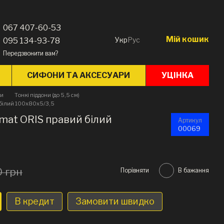
067 407-60-53
Мій кошик
Укр
Рус
095 134-93-78
Передзвонити вам?
СИФОНИ ТА АКСЕСУАРИ
УЦІНКА
ни
Тонкі піддони (до 5,5 см)
 білий 100х80х5/3,5
mat ORIS правий білий
Артикул
00069
0 грн
Порівняти
В бажання
В кредит
Замовити швидко