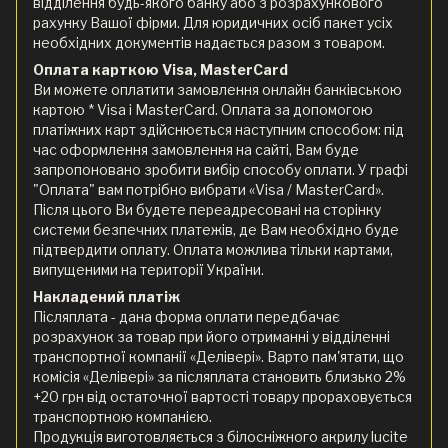
відділення будь-якого банку або з розрахункового
рахунку Вашої фірми. Для юридичних осіб пакет усіх
необхідних документів надається разом з товаром.
Оплата карткою Visa, MasterCard
Ви можете оплатити замовлення онлайн банківською
картою * Visa і MasterCard. Оплата за допомогою
платіжних карт здійснюється наступним способом: під
час оформлення замовлення на сайті, Вам буде
запропоновано зробити вибір способу оплати. У графі
"Оплата" вам потрібно вибрати «Visa / MasterCard».
Після цього Ви будете переадресовані на сторінку
системи безпечних платежів, де Вам необхідно буде
підтвердити оплату. Оплата можлива тільки картами,
випущеними на території України.
Накладений платіж
Післяплата - дана форма оплати передбачає
розрахунок за товар при його отриманні у відділенні
транспортної компанії «Делівері». Варто пам'ятати, що
комісія «Делівері» за післяплата становить близько 2%
+20 грн від остаточної вартості товару прораховується
транспортною компанією.
Продукція виготовляється з білосніжного акрилу lucite