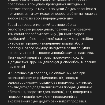
розрахунки з покупцем проводяться виходячи з
вартості товару на момент покупки. За домовленістю з
покупцем, ви також можете провести обмін на товар за
тією ж вартістю або з перерахунком ціни.
Гроші за товар, оплачений карткою або за
безготівковим розрахунком, повинні бути повернуті
тим самим способом платнику. Для цього через
особистий кабінет платіжної системи угоду потрібно
скасувати і провести повернення коштів, або з
розрахункового рахунку, на підставі заяви покупця,
повернути гроші на розрахунковий рахунок платника.
При наявній оплаті за товар, повернення коштів
відбувається зручним для покупця способом, вказаним
ним в заяві.
Якщо товар був попередньо оплачений, але при
отриманні покупець відмовився від товару в
односторонньому порядку без поважних причин, що
призводити до додаткових витрат продавця (платне
зберігання, зворотне доставлення), тоді повернення
грошових коштів може бути проведений за
вирахуванням суми додаткових витрат продавця.