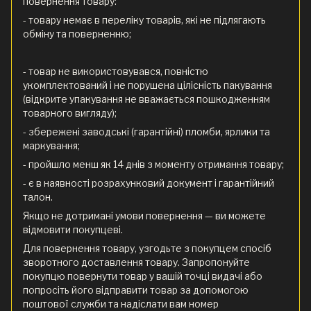
повернення товару:
- товару немає в переліку товарів, які не підлягають
обміну та поверненню;
- товар не використовувався, повністю
укомплектований і не порушена цілісність пакування
(відкрите упакування не вважається пошкодженням
товарного вигляду);
- збережені заводські (гарантійні) пломби, ярлики та
маркування;
- пройшло менш як 14 днів з моменту отримання товару;
- є в наявності розрахунковий документ і гарантійний
талон.
Якщо не дотримані умови повернення — ви можете
відмовити покупцеві.
Для повернення товару, узгодьте з покупцем спосіб
зворотного доставлення товару. Запропонуйте
покупцю повернути товар у вашій точці видачі або
попросіть його відправити товар за допомогою
поштової служби та надіслати вам номер