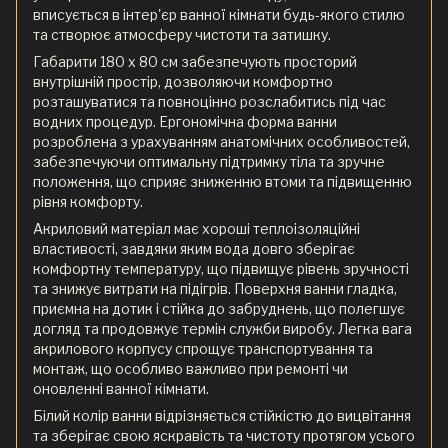
вписується в інтер'єр ванної кімнати будь-якого стилю
та створює атмосферу чистоти та затишку.
Габарити 180 x 80 см забезпечують просторий
внутрішній простір, дозволяючи комфортно
розташуватися та повноцінно розслабитись під час
водних процедур. Ергономічна форма ванни
розроблена з урахуванням анатомічних особливостей,
забезпечуючи оптимальну підтримку тіла та зручне
положення, що сприяє зниженню втоми та підвищенню
рівня комфорту.
Акриловий матеріал має хороші теплоізоляційні
властивості, завдяки яким вода довго зберігає
комфортну температуру, що підвищує рівень зручності
та знижує витрати на підігрів. Поверхня ванни гладка,
приємна на дотик і стійка до забруднень, що полегшує
догляд та продовжує термін служби виробу. Легка вага
акрилового корпусу спрощує транспортування та
монтаж, що особливо важливо при ремонті чи
оновленні ванної кімнати.
Білий колір ванни відрізняється стійкістю до вицвітання
та зберігає свою яскравість та чистоту протягом усього