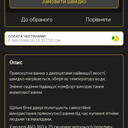
Замовити швидко
До обраного
Порівняти
ОПЛАТА ЧАСТИНАМИ
6 платежів по 14 917.50 грн
Опис
Прямокутна ванна з дверцятами найвищої якості,
швидко нагрівається, зберігає температуру води.
Знімне сидіння підвищує комфорт використання
акрилової ванни.
Щільні бічні двері полегшують самостійне
використання прямокутної ванни під час купання літніми
людьми та інвалідами.
У моделі AVO, 160 x 75 см немає верхнього переливу.