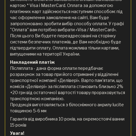
картою * Visa і MasterCard. Оплата за допомогою
платіжних карт здійснюється наступним способом: під
час оформлення замовлення на сайті, Вам буде
запропоновано зробити вибір способу оплати. У графі
"Оплата" вам потрібно вибрати «Visa / MasterCard».
Після цього Ви будете переадресовані на сторінку
системи безпечних платежів, де Вам необхідно буде
підтвердити оплату. Оплата можлива тільки картами,
випущеними на території України.
Накладений платіж
Післяплата - дана форма оплати передбачає
розрахунок за товар при його отриманні у відділенні
транспортної компанії «Делівері». Варто пам'ятати, що
комісія «Делівері» за післяплата становить близько 2%
+20 грн від остаточної вартості товару прораховується
транспортною компанією.
Продукція виготовляється з білосніжного акрилу lucite
товщиною 5-6 мм
Гарантія від виробника 10 років, на окремостоячі ванни
15 років
Увага!