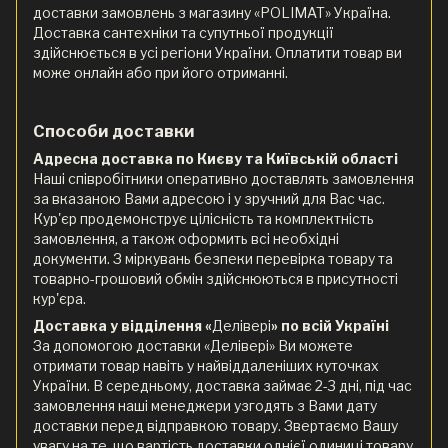
доставки замовлень з магазину «POLIMAT» Україна.
Доставка сантехніки та супутньої продукції
здійснюється в усі регіони України. Оплатити товар ви
може онлайн або при його отриманні.
Способи доставки
Адресна доставка по Києву та Київській області
Наші співробітники оперативно доставлять замовлення
за вказаною Вами адресою і у зручний для Вас час.
Кур'єр продемонструє цілісність та комплектність
замовлення, а також оформить всі необхідні
документи. З міркувань безпеки перевірка товару та
товарно-грошовий обмін здійснюються в присутності
кур'єра.
Доставка у відділення «
Делівері
» по всій Україні
За допомогою доставки «Делівері» Ви можете
отримати товар навіть у найвіддаленіших куточках
України. В середньому, доставка займає 2-3 дні, під час
замовлення наші менеджери узгодять з Вами дату
доставки перед відправкою товару. Звертаємо Вашу
увагу на те, що вартість доставки однієї одиниці товару