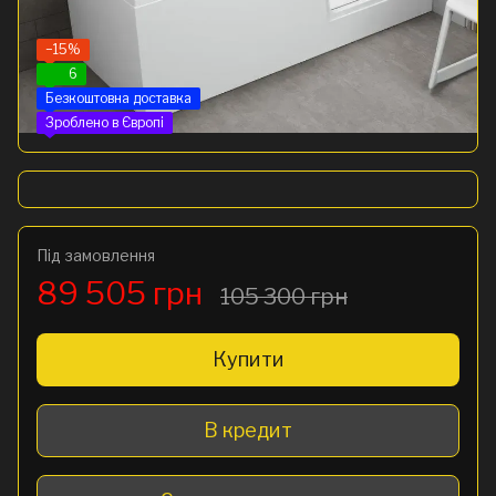
−15%
6
Безкоштовна доставка
Зроблено в Європі
Під замовлення
89 505 грн
105 300 грн
Купити
В кредит