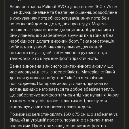
Акрилова ванна Polimat AVO з дверцятами, 160 x 75 см
– це функціональне та безпечне рішення, розроблене
з урахуванням потреб користувачів, яким потрібен
полегшений доступ до водних процедур. Модель
оснащена герметичними дверцятами, вбудованими в
бічну панель, що забезпечує зручний вхід і вихід без
необхідності долати високий борт. Така конструкція
робить ванну особливо актуальною для людей
похилого віку, людей з обмеженою рухливістю, а
також всіх, хто цінує комфорт і практичність.
Ванна виконана з якісного сантехнічного акрилу, що
має високу міцність і зносостійкість. Матеріал стійкий
до впливу вологи, побутової хімії та механічних
пошкоджень. Поверхня акрилу гладка, приємна на
дотик, швидко нагрівається та добре зберігає тепло,
що забезпечує комфортні умови під час купання. Акрил
також має звукоізолюючі властивості, знижуючи
рівень шуму при наповненні ванни водою.
Розміри моделі становлять 160 x 75 см, що забезпечує
більший внутрішній простір, порівняно з компактними
аналогами. Простора чаша дозволяє комфортно