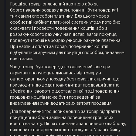
Гроші за товар, оплачений карткою або за
безготівковим розрахунком, повинні бути повернуті
тим самим способом платнику. Для цього через
особистий кабінет платіжної системи угоду потрібно
скасувати і провести повернення коштів, або з
розрахункового рахунку, на підставі заяви покупця,
повернути гроші на розрахунковий рахунок платника.
При наявній оплаті за товар, повернення коштів
відбувається зручним для покупця способом, вказаним
ним в заяві.
Якщо товар був попередньо оплачений, але при
отриманні покупець відмовився від товару в
односторонньому порядку без поважних причин, що
призводити до додаткових витрат продавця (платне
зберігання, зворотне доставлення), тоді повернення
грошових коштів може бути проведений за
вирахуванням суми додаткових витрат продавця.
Для повернення грошових коштів за товар відправте
покупцеві шаблон заяви на повернення грошових
коштів на карту. Після отримання заповненого шаблону,
виконайте повернення коштів покупцю. У разі обміну
на інший товар, зафіксуйте модель і вартість нового