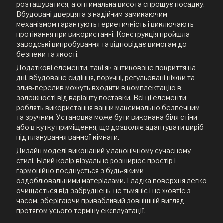
розташуватися, а оптимальна висота спрощує посадку.
Вбудовані дверцята з надійним замикаючим
механізмом гарантують герметичність і виключають
протікання при використанні. Конструкція пройшла
заводські випробування та відповідає вимогам до
безпеки та якості.
Додаткові елементи, такі як антиковзне покриття на
дні, вбудоване сидіння, поручні, регульовані ніжки та
злив-перелив можуть входити в комплектацію в
залежності від варіанту поставки. Всі ці елементи
роблять використання ванни максимально безпечним
та зручним. Установка може бути виконана біля стіни
або в кутку приміщення, що дозволяє адаптувати виріб
під планування ванної кімнати.
Дизайн моделі виконаний у лаконічному сучасному
стилі. Білий колір візуально розширює простір і
гармонійно поєднується з будь-якими
оздоблювальними матеріалами. Гладка поверхня легко
очищається від забруднень, не тьмяніє і не жовтіє з
часом, зберігаючи привабливий зовнішній вигляд
протягом усього терміну експлуатації.