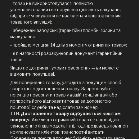
- товар не використовувався, повністю
укомплектований і не порушена цілісність пакування
(відкрите упакування не вважається пошкодженням
товарного вигляду);
- збережені заводські (гарантійні) пломби, ярлики та
маркування;
- пройшло менш як 14 днів з моменту отримання товару;
- є в наявності розрахунковий документ і гарантійний
талон.
Якщо не дотримані умови повернення — ви можете
відмовити покупцеві.
Для повернення товару, узгодьте з покупцем спосіб
зворотного доставлення товару. Запропонуйте
покупцю повернути товар у вашій точці видачі або
попросіть його відправити товар за допомогою
поштової служби та надіслати вам номер
ТТН.
Доставлення товару відбувається коштом
покупця.
Але якщо отриманий товар не відповідав
замовленню (інша модель і тп), тоді продавець повинен
компенсувати клієнтові транспортні витрати.
Попередьте покупця про необхідність написати заяву