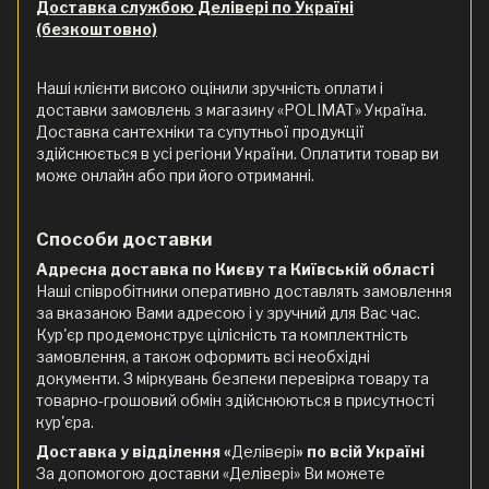
Доставка службою Делівері по Україні
(безкоштовно)
Наші клієнти високо оцінили зручність оплати і
доставки замовлень з магазину «POLIMAT» Україна.
Доставка сантехніки та супутньої продукції
здійснюється в усі регіони України. Оплатити товар ви
може онлайн або при його отриманні.
Способи доставки
Адресна доставка по Києву та Київській області
Наші співробітники оперативно доставлять замовлення
за вказаною Вами адресою і у зручний для Вас час.
Кур'єр продемонструє цілісність та комплектність
замовлення, а також оформить всі необхідні
документи. З міркувань безпеки перевірка товару та
товарно-грошовий обмін здійснюються в присутності
кур'єра.
Доставка у відділення «
Делівері
» по всій Україні
За допомогою доставки «Делівері» Ви можете