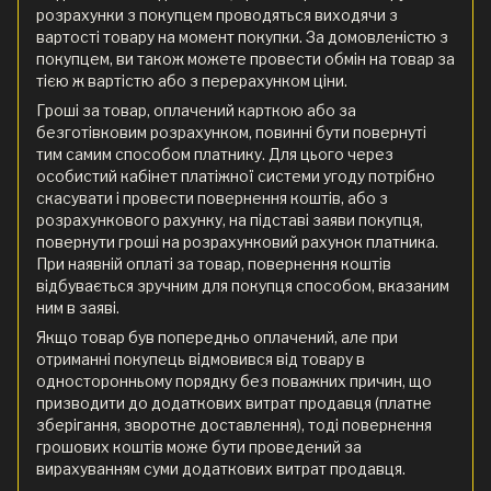
розрахунки з покупцем проводяться виходячи з
вартості товару на момент покупки. За домовленістю з
покупцем, ви також можете провести обмін на товар за
тією ж вартістю або з перерахунком ціни.
Гроші за товар, оплачений карткою або за
безготівковим розрахунком, повинні бути повернуті
тим самим способом платнику. Для цього через
особистий кабінет платіжної системи угоду потрібно
скасувати і провести повернення коштів, або з
розрахункового рахунку, на підставі заяви покупця,
повернути гроші на розрахунковий рахунок платника.
При наявній оплаті за товар, повернення коштів
відбувається зручним для покупця способом, вказаним
ним в заяві.
Якщо товар був попередньо оплачений, але при
отриманні покупець відмовився від товару в
односторонньому порядку без поважних причин, що
призводити до додаткових витрат продавця (платне
зберігання, зворотне доставлення), тоді повернення
грошових коштів може бути проведений за
вирахуванням суми додаткових витрат продавця.