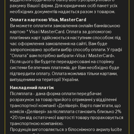
рахунку Вашої фірми. Для юридичних осіб пакет усіх
необхідних документів надається разом з товаром.
Оплата карткою Visa, MasterCard
Ви можете оплатити замовлення онлайн банківською
картою * Visa і MasterCard. Оплата за допомогою
платіжних карт здійснюється наступним способом: під
час оформлення замовлення на сайті, Вам буде
запропоновано зробити вибір способу оплати. У графі
"Оплата" вам потрібно вибрати «Visa / MasterCard».
Після цього Ви будете переадресовані на сторінку
системи безпечних платежів, де Вам необхідно буде
підтвердити оплату. Оплата можлива тільки картами,
випущеними на території України.
Накладений платіж
Післяплата - дана форма оплати передбачає
розрахунок за товар при його отриманні у відділенні
транспортної компанії «Делівері». Варто пам'ятати, що
комісія «Делівері» за післяплата становить близько 2%
+20 грн від остаточної вартості товару прораховується
транспортною компанією.
Продукція виготовляється з білосніжного акрилу lucite