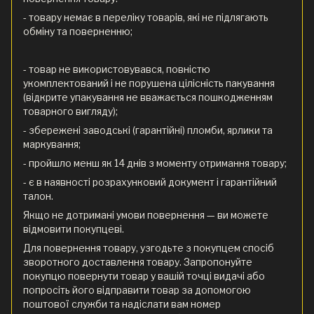
- товару немає в переліку товарів, які не підлягають
обміну та поверненню;
- товар не використовувався, повністю
укомплектований і не порушена цілісність пакування
(відкрите упакування не вважається пошкодженням
товарного вигляду);
- збережені заводські (гарантійні) пломби, ярлики та
маркування;
- пройшло менш як 14 днів з моменту отримання товару;
- є в наявності розрахунковий документ і гарантійний
талон.
Якщо не дотримані умови повернення — ви можете
відмовити покупцеві.
Для повернення товару, узгодьте з покупцем спосіб
зворотного доставлення товару. Запропонуйте
покупцю повернути товар у вашій точці видачі або
попросіть його відправити товар за допомогою
поштової служби та надіслати вам номер