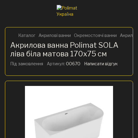
Каталог
Акрилові ванни
Окремостоячі ванни
Акрилова
Акрилова ванна Polimat SOLA
ліва біла матова 170х75 см
Під замовлення
Артикул:
00670
Написати відгук