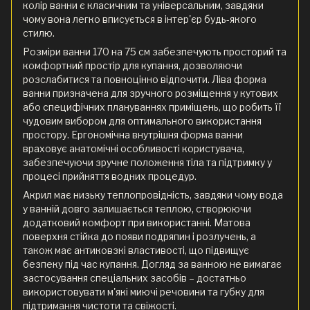
колір ванни є класичним та універсальним, завдяки
чому вона легко вписується в інтер'єр будь-якого
стилю.
Розміри ванни 170 на 75 см забезпечують просторий та
комфортний простір для купання, дозволяючи
розслабитися та повноцінно відпочити. Ліва форма
ванни призначена для зручного розміщення у кутових
або специфічних плануваннях приміщень, що робить її
чудовим вибором для оптимального використання
простору. Ергономічна внутрішня форма ванни
враховує анатомічні особливості користувача,
забезпечуючи зручне положення тіла та підтримку у
процесі прийняття водних процедур.
Акрил має низьку теплопровідність, завдяки чому вода
у ванній довго залишається теплою, створюючи
додатковий комфорт при використанні. Матова
поверхня стійка до появи подряпин і розлучень, а
також має антиковзкі властивості, що підвищує
безпеку під час купання. Догляд за ванною не вимагає
застосування спеціальних засобів – достатньо
використовувати м'які миючі речовини та губку для
підтримання чистоти та свіжості.