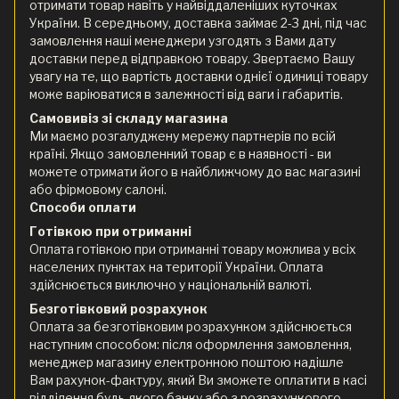
отримати товар навіть у найвіддаленіших куточках
України. В середньому, доставка займає 2-3 дні, під час
замовлення наші менеджери узгодять з Вами дату
доставки перед відправкою товару. Звертаємо Вашу
увагу на те, що вартість доставки однієї одиниці товару
може варіюватися в залежності від ваги і габаритів.
Самовивіз зі складу магазина
Ми маємо розгалуджену мережу партнерів по всій
країні. Якщо замовленний товар є в наявності - ви
можете отримати його в найближчому до вас магазині
або фірмовому салоні.
Способи оплати
Готівкою при отриманні
Оплата готівкою при отриманні товару можлива у всіх
населених пунктах на території України. Оплата
здійснюється виключно у національній валюті.
Безготівковий розрахунок
Оплата за безготівковим розрахунком здійснюється
наступним способом: після оформлення замовлення,
менеджер магазину електронною поштою надішле
Вам рахунок-фактуру, який Ви зможете оплатити в касі
відділення будь-якого банку або з розрахункового