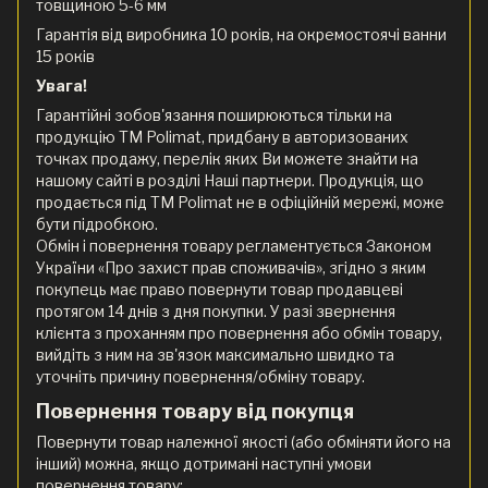
товщиною 5-6 мм
Гарантія від виробника 10 років, на окремостоячі ванни
15 років
Увага!
Гарантійні зобов'язання поширюються тільки на
продукцію ТМ Polimat, придбану в авторизованих
точках продажу, перелік яких Ви можете знайти на
нашому сайті в розділі Наші партнери. Продукція, що
продається під ТМ Polimat не в офіційній мережі, може
бути підробкою.
Обмін і повернення товару регламентується Законом
України «Про захист прав споживачів», згідно з яким
покупець має право повернути товар продавцеві
протягом 14 днів з дня покупки. У разі звернення
клієнта з проханням про повернення або обмін товару,
вийдіть з ним на зв'язок максимально швидко та
уточніть причину повернення/обміну товару.
Повернення товару від покупця
Повернути товар належної якості (або обміняти його на
інший) можна, якщо дотримані наступні умови
повернення товару: